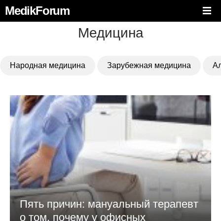
MedikForum
Медицина
Народная медицина
Зарубежная медицина
А
Пять причин: мануальный терапевт
о том, почему у офисных