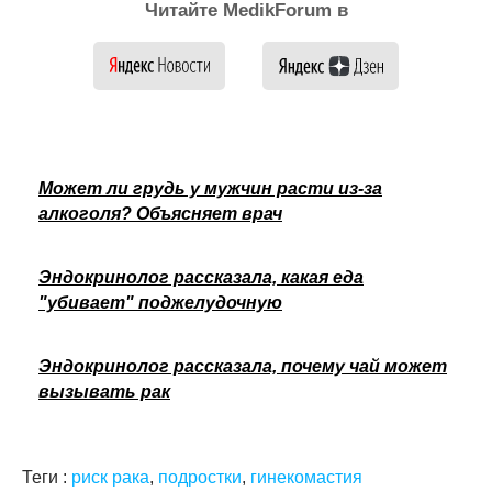
Читайте MedikForum в
Может ли грудь у мужчин расти из-за
алкоголя? Объясняет врач
Эндокринолог рассказала, какая еда
"убивает" поджелудочную
Эндокринолог рассказала, почему чай может
вызывать рак
Теги :
риск рака
,
подростки
,
гинекомастия