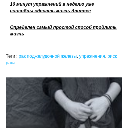
10 минут упражнений в неделю уже
способны сделать жизнь длиннее
Определен самый простой способ продлить
жизнь
Теги :
рак поджелудочной железы
,
упражнения
,
риск
рака