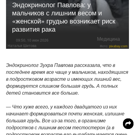
Эндокринолог Павлова: у
мальчиков с лишним весом и
«женской» грудью возникает риск
развития рака
Медицина
09:50, 10 июн 2026
Наталья Шитова
Фото:
pixabay.com
Эндокринолог Зухра Павлова рассказала, что в
последнее время все чаще у мальчиков, находящихся
в подростковом возрасте и имеющих лишний вес,
формируется слишком большая грудь. А полных
детей становится все больше.
— Что хуже всего, у каждого двадцатого из них
начинает формироваться почти женская, излишне
большая грудь. Все из-за того, в организме
подростков с лишним весом тестостерон (а в
подростковом возрасте его вырабатывается очень