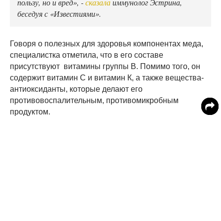
пользу, но и вред», -
сказала
иммунолог Эстрина,
беседуя с «Известиями».
Говоря о полезных для здоровья компонентах меда,
специалистка отметила, что в его составе
присутствуют витамины группы В. Помимо того, он
содержит витамин С и витамин К, а также вещества-
антиоксиданты, которые делают его
противовоспалительным, противомикробным
продуктом.
«Всего две столовые ложки меда обеспечивают наш
организм всеми важными витаминами и
микроэлементами, необходимыми для укрепления
иммунной системы», - заявила Эстрина.