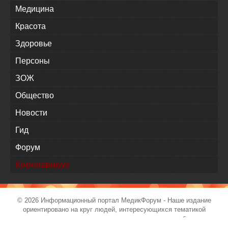
Медицина
Красота
Здоровье
Персоны
ЗОЖ
Общество
Новости
Гид
Форум
Коронавирус
© 2026 Информационный портал
МедикФорум
- Наше издание
ориентировано на круг людей, интересующихся тематикой
здравоохранения, современными тенденциями в области
медицины и сопутствующих им тем.