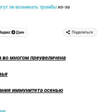
огут ли возникать тромбы
из-за
Поделиться
а во многом преувеличена
вья
ания иммунитета осенью
ина