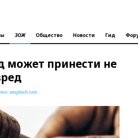
ны
ЗОЖ
Общество
Новости
Гид
Фор
д может принести не
вред
ото:
unsplash.com