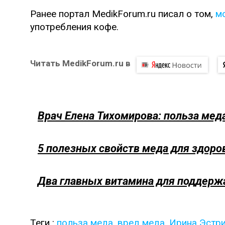
Ранее портал MedikForum.ru писал о том,
м
употребления кофе.
Читать MedikForum.ru в
Врач Елена Тихомирова: польза мед
5 полезных свойств меда для здоро
Два главных витамина для поддерж
Теги :
польза меда
,
вред меда
,
Ирина Эстр