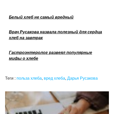
Белый хлеб не самый вредный
Врач Русакова назвала полезный для сердца
хлеб на завтрак
Гастроэнтеролог развеял популярные
мифы о хлебе
Теги :
польза хлеба
,
вред хлеба
,
Дарья Русакова