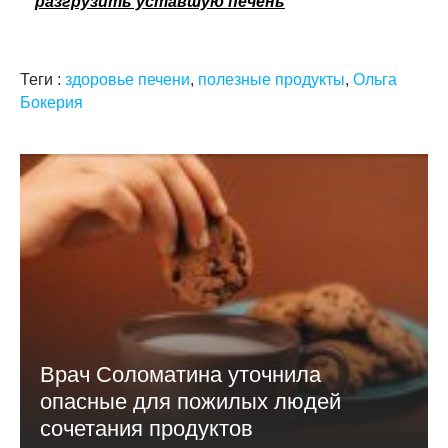
разгрузить уставшую печень
Теги :
здоровье печени
,
полезные продукты
,
Ольга
Бокерия
Врач Соломатина уточнила
опасные для пожилых людей
сочетания продуктов