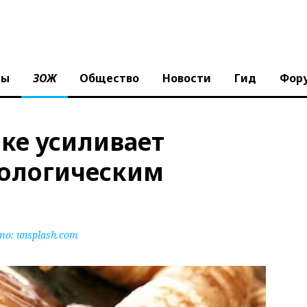
ны
ЗОЖ
Общество
Новости
Гид
Фор
ке усиливает
кологическим
то:
unsplash.com