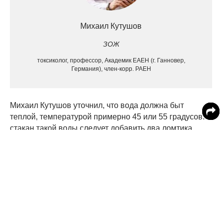
Михаил Кутушов
ЗОЖ
токсиколог, профессор, Академик ЕАЕН (г. Ганновер,
Германия), член-корр. РАЕН
Михаил Кутушов уточнил, что вода должна быт
теплой, температурой примерно 45 или 55 градусов. В
стакан такой воды следует добавить два ломтика
лимона. Пить ее медик рекомендует за 40 минут до
приема пищи.
По словам профессора Кутушова, богатый витамином
С и калием лимонный сок способствует активному
выведению токсинов из организма, а его потребление
вместе с водой дает полезный для здоровья эффект
ощелачивания.