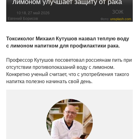
лимоном улучшает защиту от рака
ЗОЖ
10:18, 27 май 2026
Евгений Борисов
Фото:
unsplash.com
Токсиколог Михаил Кутушов назвал теплую воду
с лимоном напитком для профилактики рака.
Профессор Кутушов посоветовал россиянам пить при
отсутствии противопоказаний воду с лимоном.
Конкретно ученый считает, что с употребления такого
напитка полезно начинать свой день.