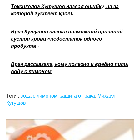
Токсиколог Кутушов назвал ошибку, из-за
которой густеет кровь
Врач Кутушов назвал возможной причиной
густой крови «недостаток одного
продукта»
Врач рассказала, кому полезно и вредно пить
воду с лимоном
Теги :
вода с лимоном
,
защита от рака
,
Михаил
Кутушов