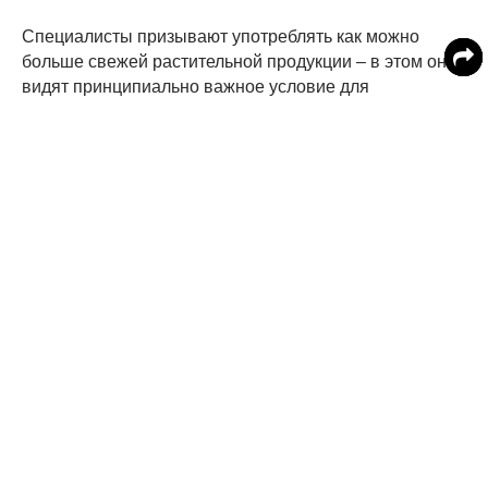
Специалисты призывают употреблять как можно
больше свежей растительной продукции – в этом они
видят принципиально важное условие для
укрепления здоровья и долголетия.
«Здоровое питание связано со снижением
практически всех рисков. В этом нет ничего
удивительного, поскольку все в нашем теле
соотносится с одними и теми же базовыми
процессами», - констатировали исследователи.
До этого канадскими испытателями проводился
эксперимент, в ходе которого людям предлагалось
придерживаться того же рациона, что и у обезьян. В
результате за две недели активного потребления
овощей и фруктов у добровольцев на 35% снизился
уровень холестерина в крови.