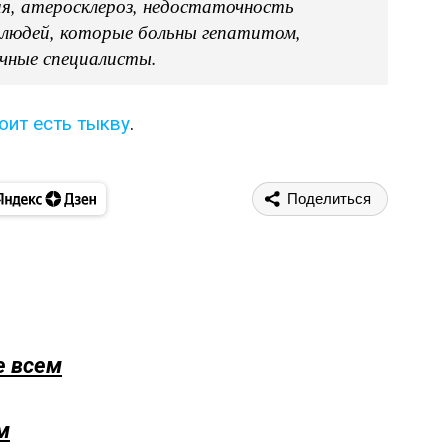
я, атеросклероз, недостаточность
я людей, которые больны гепатитом,
учные специалисты.
оит есть тыкву
.
Поделиться
е всем
м