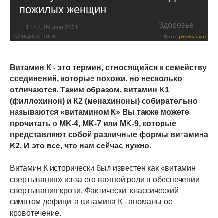
пожилых женщин
Здоровье
11:47, 09 июн 2021
Телицына Нина
Фото:
pexels.com
Витамин К - это термин, относящийся к семейству
соединений, которые похожи, но несколько
отличаются. Таким образом, витамин K1
(филлохинон) и К2 (менахиноны) собирательно
называются «витамином К» Вы также можете
прочитать о MK-4, MK-7 или MK-9, которые
представляют собой различные формы витамина
K2. И это все, что нам сейчас нужно.
Витамин К исторически был известен как «витамин
свертывания» из-за его важной роли в обеспечении
свертывания крови. Фактически, классический
симптом дефицита витамина К - аномальное
кровотечение.