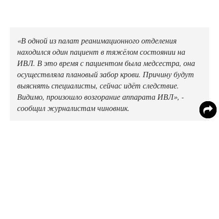
«В одной из палат реанимационного отделения
находился один пациент в тяжёлом состоянии на
ИВЛ. В это время с пациентом была медсестра, она
осуществляла плановый забор крови. Причину будут
выяснять специалисты, сейчас идёт следствие.
Видимо, произошло возгорание аппарата ИВЛ», -
сообщил журналистам чиновник.
Следователи продолжают разбираться в
произошедшем. Ещё одна версия возникновения
пожара – короткое замыкание в одной из палат,
передаёт телеканал
Россия 24.
Ранее портал «Медикфорум»
писал
, что в одном из
округов Ставропольского края появились