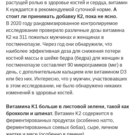
растущей ролью в здоровье костей и сердца, витамин
К нуждается в рекомендуемой суточной норме.
А
стоит ли принимать добавку К2, пока не ясно.
В 2020 году рандомизированное контролируемое
исследование проверило различные дозы витамина
К2 на 311 пожилых мужчинах и женщинах в
постменопаузе. Через год они обнаружили, что
наиболее эффективная доза для снижения потери
костной массы в шейке бедра (бедра) для женщин в
постменопаузе составляет 90 микрограммов (мкг) в
день, с дополнительным кальцием или витамином D3
или без них. Интересно, что у мужчин, участвовавших
в этом исследовании, не было обнаружено никаких
изменений в здоровье костей.
Витамина K1 больше в листовой зелени, такой как
брокколи и шпинат.
Витамин K2 содержится в
ферментированных продуктах (особенно натто,
ферментированных соевых бобах), сыре, яичном
желтке и мясе (особенно в печени).