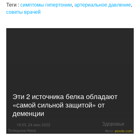
Теги :
симптомы гипертонии
,
артериальное давление
,
советы врачей
Эти 2 источника белка обладают
«самой сильной защитой» от
деменции
Здоровье
19:03, 24 июн 2022
Телицына Нина
Фото:
pexels.com