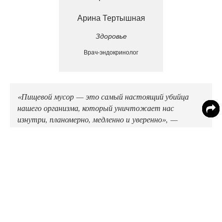
Арина Тертышная
Здоровье
Врач-эндокринолог
«Пищевой мусор — это самый настоящий убийца
нашего организма, который уничтожает нас
изнутри, планомерно, медленно и уверенно», —
говорит эксперт.
Итак, что нужно убрать из рациона? Все молочные
продукты, которые содержат сахар (сладкие йогурты,
сырки, творожные десерты и так далее). Вторая
группа — чипсы. Сегодня на прилавках можно
встретить огромное разнообразие этого продукта. Все
чипсы вредны одинаково, что бы производитель