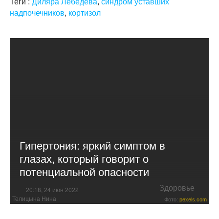
Теги :
Диляра Лебедева
,
синдром уставших
надпочечников
,
кортизол
Гипертония: яркий симптом в
глазах, который говорит о
потенциальной опасности
Здоровье
20:18, 24 июн 2022
Телицына Нина
Фото:
pexels.com