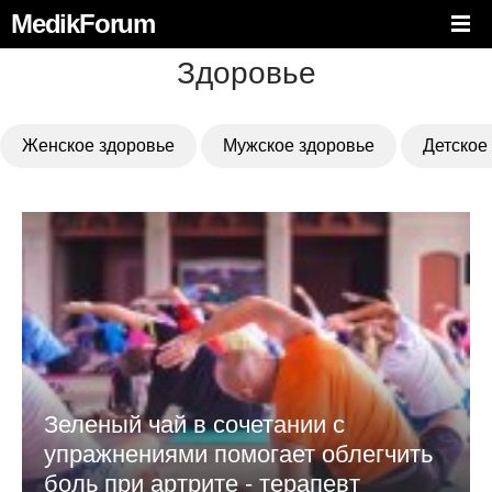
MedikForum
Здоровье
Женское здоровье
Мужское здоровье
Детское
Зеленый чай в сочетании с
упражнениями помогает облегчить
боль при артрите - терапевт