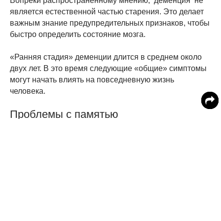
Вопреки распространенному мнению, деменция не
является естественной частью старения. Это делает
важным знание предупредительных признаков, чтобы
быстро определить состояние мозга.
«Ранняя стадия» деменции длится в среднем около
двух лет. В это время следующие «общие» симптомы
могут начать влиять на повседневную жизнь
человека.
Проблемы с памятью
Деменция связана не только с потерей памяти, она
также может повлиять на то, как вы говорите, думаете,
чувствуете и ведете себя. Но проблемы с памятью
часто являются первым признаком.
Онколог Давыдов: существуют ли