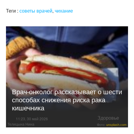
Теги :
советы врачей
,
чихание
Врач-онколог рассказывает о шести
способах снижения риска рака
кишечника
Здоровье
11:23, 30 май 2026
Телицына Нина
Фото:
unsplash.com