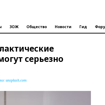
ы
ЗОЖ
Общество
Новости
Гид
Фор
илактические
могут серьезно
то:
unsplash.com