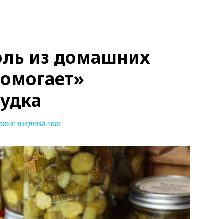
соль из домашних
помогает»
лудка
ото:
unsplash.com