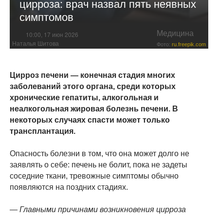
цирроза: врач назвал пять неявных
симптомов
Медицина
10:00, 17 июн 2026
Наталья Шитова
Фото:
ru.freepik.com
Цирроз печени — конечная стадия многих
заболеваний этого органа, среди которых
хронические гепатиты, алкогольная и
неалкогольная жировая болезнь печени. В
некоторых случаях спасти может только
трансплантация.
Опасность болезни в том, что она может долго не
заявлять о себе: печень не болит, пока не задеты
соседние ткани, тревожные симптомы обычно
появляются на поздних стадиях.
— Главными причинами возникновения цирроза