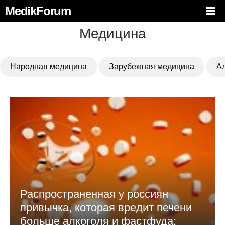
MedikForum
Медицина
Народная медицина
Зарубежная медицина
А
Распространенная у россиян
привычка, которая вредит печени
больше алкоголя и фастфуда: