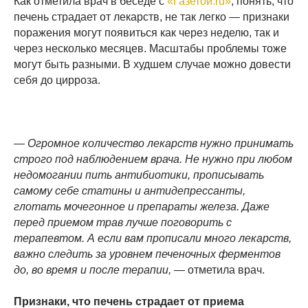
Как отметила врач в беседе с
«Газетой.ru»
, понять, что
печень страдает от лекарств, не так легко — признаки
поражения могут появиться как через неделю, так и
через несколько месяцев. Масштабы проблемы тоже
могут быть разными. В худшем случае можно довести
себя до цирроза.
— Огромное количество лекарств нужно принимать
строго под наблюдением врача. Не нужно при любом
недомогании пить антибиотики, прописывать
самому себе статины и антидепрессанты,
глотать мочегонное и препараты железа. Даже
перед приемом трав лучше поговорить с
терапевтом. А если вам прописали много лекарств,
важно следить за уровнем печеночных ферментов
до, во время и после терапии,
— отметила врач.
Признаки, что печень страдает от приема