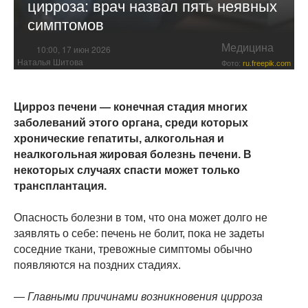
цирроза: врач назвал пять неявных
симптомов
Медицина
10:00, 17 июн 2026
Наталья Шитова
Фото:
ru.freepik.com
Цирроз печени — конечная стадия многих
заболеваний этого органа, среди которых
хронические гепатиты, алкогольная и
неалкогольная жировая болезнь печени. В
некоторых случаях спасти может только
трансплантация.
Опасность болезни в том, что она может долго не
заявлять о себе: печень не болит, пока не задеты
соседние ткани, тревожные симптомы обычно
появляются на поздних стадиях.
— Главными причинами возникновения цирроза