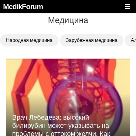
MedikForum
Медицина
Народная медицина
Зарубежная медицина
А
Врач Лебедева: высокий
билирубин может указывать на
проблемы с оттоком желчи. Как