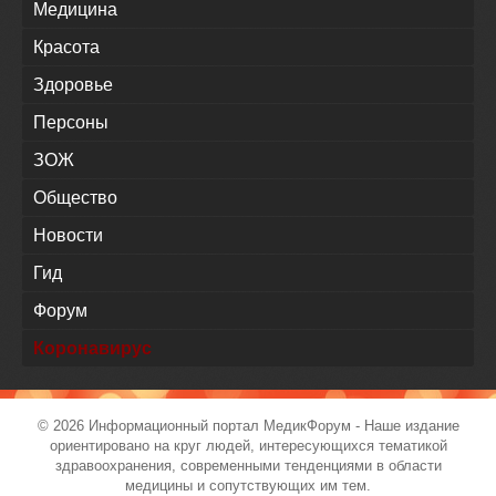
Медицина
Красота
Здоровье
Персоны
ЗОЖ
Общество
Новости
Гид
Форум
Коронавирус
© 2026 Информационный портал
МедикФорум
- Наше издание
ориентировано на круг людей, интересующихся тематикой
здравоохранения, современными тенденциями в области
медицины и сопутствующих им тем.