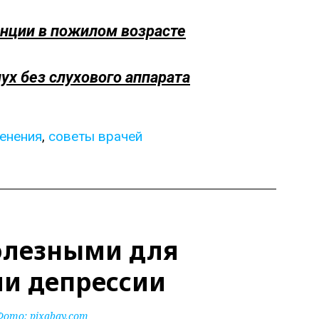
енции в пожилом возрасте
лух без слухового аппарата
енения
,
советы врачей
олезными для
и депрессии
Фото:
pixabay.com