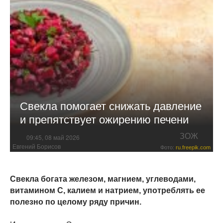
Свекла помогает снижать давление
и препятствует ожирению печени
ЗОЖ
09:45, 08 май 2026
Евгений Борисов
Фото:
ru.freepik.com
Свекла богата железом, магнием, углеводами,
витамином С, калием и натрием, употреблять ее
полезно по целому ряду причин.