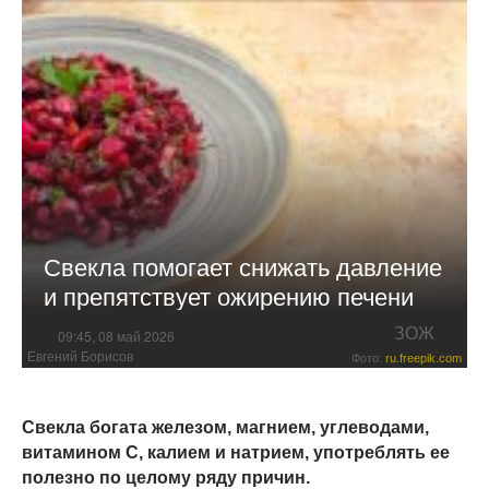
Свекла помогает снижать давление
и препятствует ожирению печени
ЗОЖ
09:45, 08 май 2026
Евгений Борисов
Фото:
ru.freepik.com
Свекла богата железом, магнием, углеводами,
витамином С, калием и натрием, употреблять ее
полезно по целому ряду причин.