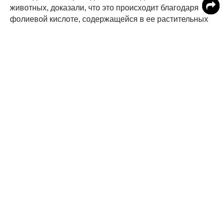
животных, доказали, что это происходит благодаря
фолиевой кислоте, содержащейся в ее растительных
волокнах.
Предотвращение остеопороза.
Организму для
поддержания костей и усвоения кальция необходим
магний. Красная свекла содержит большое
количество магния.
Профилактика ожирения печени.
Компонент
свеклы бетаин, как показали исследования, помогает
в лечении заболеваний печени. В частности, он
предотвращает накопление жира в этом органе,
препятствует развитию жирового гепатоза.
Польза для мозга.
Свекла содержит антиоксидант
бетацианин, который помогает лечить болезнь