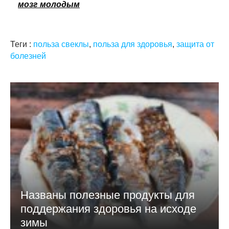
мозг молодым
Теги :
польза свеклы
,
польза для здоровья
,
защита от
болезней
Названы полезные продукты для
поддержания здоровья на исходе
зимы