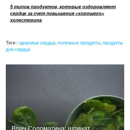
5 типов продуктов, которые оздоровляют
сердце за счет повышения «хорошего»
холестерина
Теги :
здоровье сердца
,
полезные продукты
,
продукты
для сердца
Врач Соломатина: шпинат