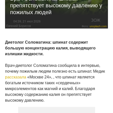
препятствует высокому давлению у
пожилых людей
ЗОЖ
04:39, 21 июл 2026
Евгений Борисов
Фото:
unsplash.com
Диетолог Соломатина: шпинат содержит
большую концентрацию калия, выводящего
излишки жидкости.
Врач-диетолог Соломатина сообщила в интервью,
почему пожилым людям полезно есть шпинат. Медик
рассказала
«Москве 24», , что шпинат является
богатым источником таких «сердечных»
микроэлементов как магний и калий. Благодаря
высокому содержанию калия он препятствует
высокому давлению.