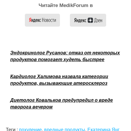
Читайте MedikForum в
Эндокринолог Русанов: отказ от некоторых
продуктов помогает худеть быстрее
Кардиолог Халимова назвала категории
продуктов, вызывающие атеросклероз
Диетолог Ковальков предупредил о вреде
творога вечером
Теги :
похудение
,
вредные продукты
,
Екатерина Янг