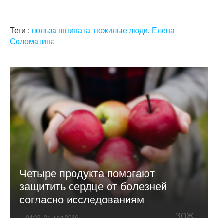
Теги :
польза шпината
,
пожилые люди
,
Елена
Соломатина
Четыре продукта помогают
защитить сердце от болезней
согласно исследованиям
ЗОЖ
04:39, 21 июл 2026