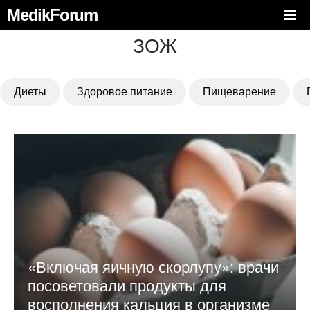
MedikForum
ЗОЖ
Диеты
Здоровое питание
Пищеварение
«Включая яичную скорлупу»: врачи
посоветовали продукты для
восполнения кальция в организме