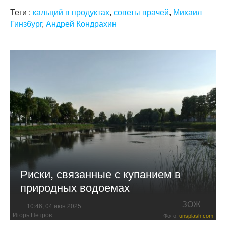
Теги :
кальций в продуктах
,
советы врачей
,
Михаил
Гинзбург
,
Андрей Кондрахин
Риски, связанные с купанием в
природных водоемах
ЗОЖ
10:46, 04 июн 2025
Игорь Петров
Фото:
unsplash.com