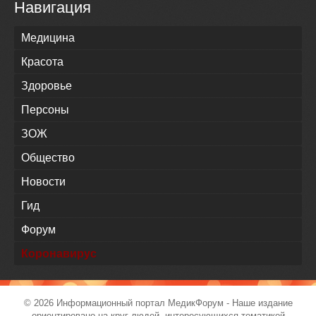
Навигация
Медицина
Красота
Здоровье
Персоны
ЗОЖ
Общество
Новости
Гид
Форум
Коронавирус
© 2026 Информационный портал
МедикФорум
- Наше издание
ориентировано на круг людей, интересующихся тематикой