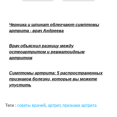
Черника и шпинат облегчают симптомы
артрита - врач Андреева
Врач объяснил разницу между
остеоартритом и ревматоидным
артритом
Симптомы артрита: 5 распространенных
признаков болезни, которые вы можете
упустить
Теги :
советы врачей
,
артрит
,
признаки артрита