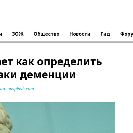
ы
ЗОЖ
Общество
Новости
Гид
Фор
ет как определить
аки деменции
то:
unsplash.com