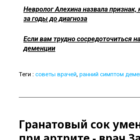
Невролог Алехина назвала признак
за годы до диагноза
Если вам трудно сосредоточиться на
деменции
Теги :
советы врачей
,
ранний симптом деме
Гранатовый сок умен
при артрите - врач З