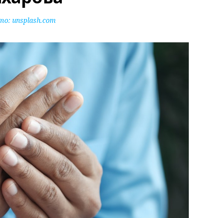
то:
unsplash.com