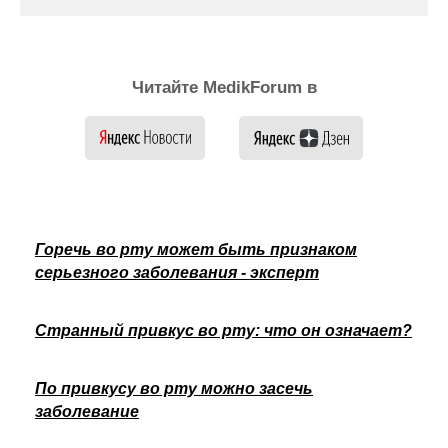
Читайте MedikForum в
Горечь во рту может быть признаком
серьезного заболевания - эксперт
Странный привкус во рту: что он означает?
По привкусу во рту можно засечь
заболевание