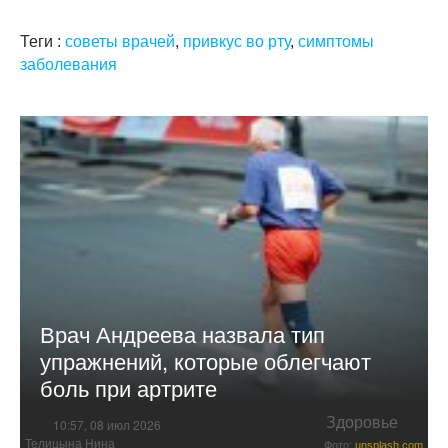
Теги :
советы врачей
,
привкус во рту
,
симптомы
заболевания
Врач Андреева назвала тип
упражнений, которые облегчают
боль при артрите
Здоровье
10:57, 08 июл 2026
Телицына Нина
Фото:
unsplash.com