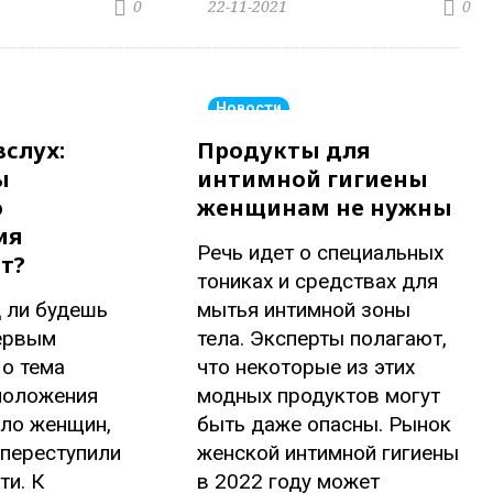
22-11-2021
0
0
Новости
вслух:
Продукты для
ы
интимной гигиены
о
женщинам не нужны
ия
Речь идет о специальных
т?
тониках и средствах для
 ли будешь
мытья интимной зоны
первым
тела. Эксперты полагают,
о тема
что некоторые из этих
моложения
модных продуктов могут
ало женщин,
быть даже опасны. Рынок
 переступили
женской интимной гигиены
ти. К
в 2022 году может