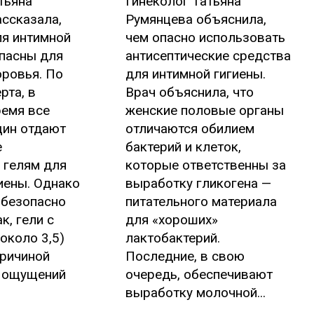
тьяна
Гинеколог Татьяна
ссказала,
Румянцева объяснила,
ля интимной
чем опасно использовать
опасны для
антисептические средства
оровья. По
для интимной гигиены.
рта, в
Врач объяснила, что
ремя все
женские половые органы
ин отдают
отличаются обилием
е
бактерий и клеток,
 гелям для
которые ответственны за
иены. Однако
выработку гликогена —
х безопасно
питательного материала
к, гели с
для «хороших»
около 3,5)
лактобактерий.
причиной
Последние, в свою
 ощущений
очередь, обеспечивают
выработку молочной...