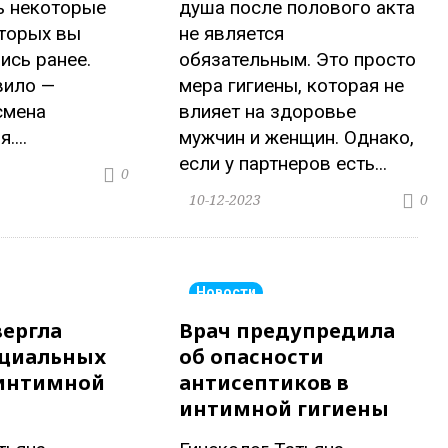
ь некоторые
душа после полового акта
оторых вы
не является
ись ранее.
обязательным. Это просто
вило —
мера гигиены, которая не
смена
влияет на здоровье
....
мужчин и женщин. Однако,
если у партнеров есть...
0
10-12-2023
0
Новости
вергла
Врач предупредила
ециальных
об опасности
 интимной
антисептиков в
интимной гигиены