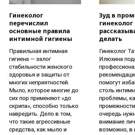
Гинеколог
Зуд в про
перечислил
гинеколог
основные правила
рассказыва
интимной гигиены
делать
Правильная интимная
Гинеколог Та
гигиена — залог
Илюхина под
стабильности женского
профессион
здоровья и защиты от
рекомендаци
многих неприятностей.
помогут изба
Мыло, которое многие до
столь интимн
сих пор применяют «до
проблемы, ка
скрипа», способно только
промежности
навредить. Дело в том,
очередь нужн
что такие агрессивные
внимание лич
средства, как мыло и
возможно, в 