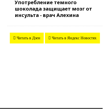
Употребление темного
шоколада защищает мозг от
инсульта - врач Алехина
Читать в Дзен
Читать в Яндекс Новостях