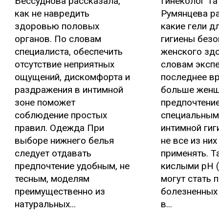
Бессуднова рассказала,
Гинеколог Та
как не навредить
Румянцева ра
здоровью половых
какие гели д
органов. По словам
гигиены без
специалиста, обеспечить
женского зд
отсутствие неприятных
словам экспе
ощущений, дискомфорта и
последнее в
раздражения в интимной
больше женщ
зоне поможет
предпочтени
соблюдение простых
специальным
правил. Одежда При
интимной гиг
выборе нижнего белья
не все из ни
следует отдавать
применять. Та
предпочтение удобным, не
кислыми рН (
тесным, моделям
могут стать 
преимущественно из
болезненных
натуральных...
в...