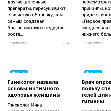
другие щелочные
пересмотрет
препараты, пересушивают
принципы, к
слизистую оболочку, тем
придерживал
самым создавая
«Первое пра
благоприятную среду для
ежедневная 
роста...
нижнего белья
19-08-2025
11-07-2025
0
Новости
Новости
Гинеколог назвала
Врач опро
основы интимного
пользу сп
здоровья женщины
гелей для
гигиены
Гинеколог Инна