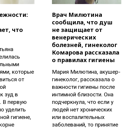
межности:
Врач Милютина
сообщила, что душ
ет, что
не защищает от
венерических
болезней, гинеколог
тьяна
Комарова рассказала
елилась
о правилах гигиены
альными
ями, которые
Мария Милютина, акушер-
виться от
гинеколог, рассказала о
ой
важности гигиены после
к зуд в
интимной близости. Она
. В первую
подчеркнула, что если у
о уделить
людей нет хронических
ной гигиене,
или воспалительных
корне
заболеваний, то принятие