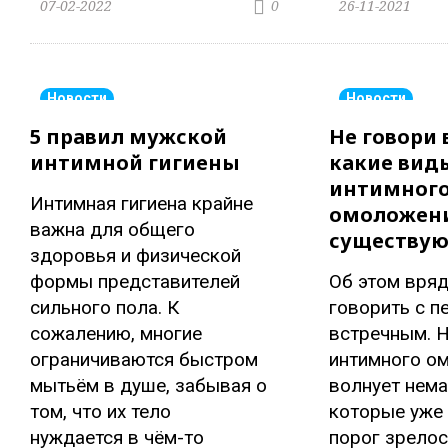
07-02-2022
26-11-2021
0
Новости
Новости
5 правил мужской
Не говори 
интимной гигиены
какие вид
интимног
Интимная гигиена крайне
омоложен
важна для общего
существую
здоровья и физической
формы представителей
Об этом вряд
сильного пола. К
говорить с 
сожалению, многие
встречным. Н
ограничиваются быстром
интимного о
мытьём в душе, забывая о
волнует нем
том, что их тело
которые уже
нуждается в чём-то
порог зрелос