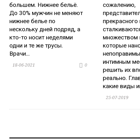
большем. Нижнее бельё.
сожалению,
До 30% мужчин не меняют
представите
нижнее белье по
прекрасного 
нескольку дней подряд, а
сталкиваютс
кто-то носит неделями
множеством 
одни и те же трусы.
которые нан
Врачи...
непоправимы
интимным ме
18-06-2021
0
решить их вп
реально. Гла
какие виды ин
25-07-2019