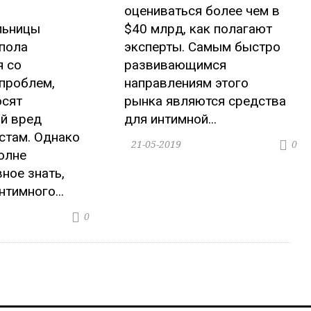
оцениваться более чем в
льницы
$40 млрд, как полагают
пола
эксперты. Самым быстро
я со
развивающимся
проблем,
направлениям этого
осят
рынка являются средства
й вред
для интимной...
стам. Однако
21-05-2019
0
олне
вное знать,
тимного...
0