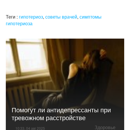
Теги :
гипотериоз
,
советы врачей
,
симптомы
гипотериоза
Помогут ли антидепрессанты при
тревожном расстройстве
Здоровье
10:33, 04 авг 2025