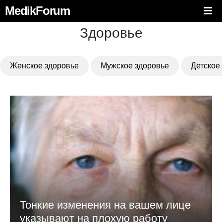
MedikForum
Здоровье
Женское здоровье
Мужское здоровье
Детское
Тонкие изменения на вашем лице
указывают на плохую работу