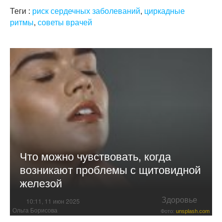
Теги :
риск сердечных заболеваний
,
циркадные
ритмы
,
советы врачей
Что можно чувствовать, когда
возникают проблемы с щитовидной
железой
Здоровье
10:11, 11 июн 2025
Ольга Борисова
Фото:
unsplash.com