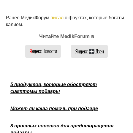
Ранее МедикФорум
писал
о фруктах, которые богаты
калием.
Читайте MedikForum в
5 продуктов, которые обостряют
симптомы подагры
Может ли каша помочь при подагре
8 простых советов для предотвращения
подагры