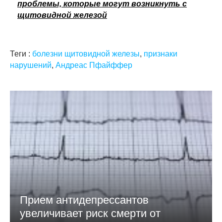
проблемы, которые могут возникнуть с
щитовидной железой
Теги :
болезни щитовидной железы
,
признаки
нарушений
,
Андреас Пфайффер
Прием антидепрессантов
увеличивает риск смерти от