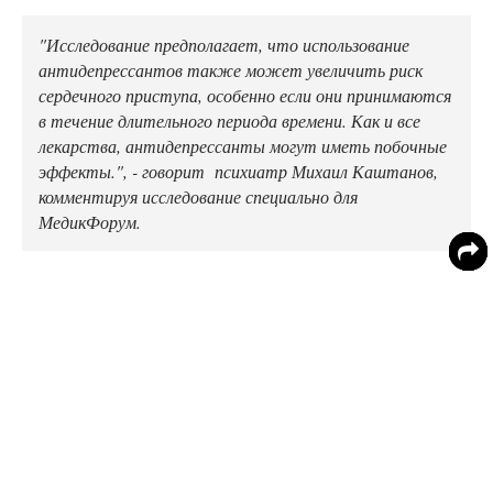
"Исследование предполагает, что использование
антидепрессантов также может увеличить риск
сердечного приступа, особенно если они принимаются
в течение длительного периода времени. Как и все
лекарства, антидепрессанты могут иметь побочные
эффекты.", - говорит психиатр Михаил Каштанов,
комментируя исследование специально для
МедикФорум.
Известные как СИОЗС и СИОЗСН , эти побочные
эффекты могут включать:
• Чувство возбуждения
• Самочувствие и тошноту
• Расстройство желудка
• Диарея
• Потеря аппетита