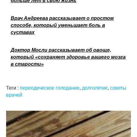
больше лет в свою жизнь
Врач Андреева рассказывает о простом
способе, который уменьшает боль в
суставах
Доктор Мосли рассказывает об овоще,
который «сохраняет здоровье вашего мозга
в старости»
Теги :
переодическое голодание
,
долголетие
,
советы
врачей