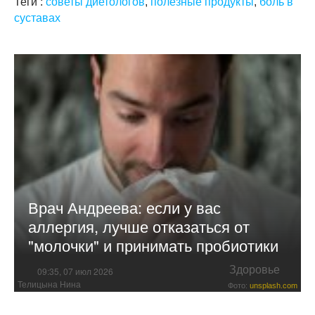
Теги :
советы диетологов
,
полезные продукты
,
боль в
суставах
Врач Андреева: если у вас
аллергия, лучше отказаться от
"молочки" и принимать пробиотики
Здоровье
09:35, 07 июл 2026
Телицына Нина
Фото:
unsplash.com