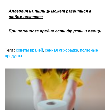
Аллергия на пыльцу может развиться в
любом возрасте
При поллинозе вредно есть фрукты и овощи
Теги :
советы врачей
,
сенная лихорадка
,
полезные
продукты