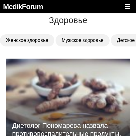
MedikForum
Здоровье
Женское здоровье
Мужское здоровье
Детское
Диетолог Пономарева назвала
противовоспалительные продукты,