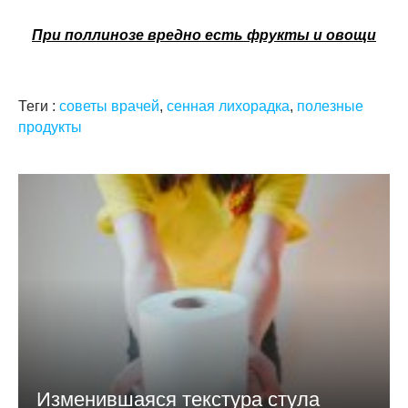
При поллинозе вредно есть фрукты и овощи
Теги :
советы врачей
,
сенная лихорадка
,
полезные
продукты
Изменившаяся текстура стула