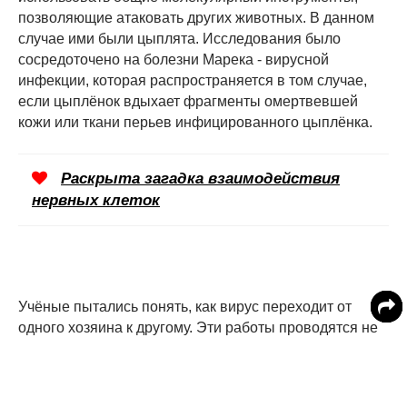
позволяющие атаковать других животных. В данном
случае ими были цыплята. Исследования было
сосредоточено на болезни Марека - вирусной
инфекции, которая распространяется в том случае,
если цыплёнок вдыхает фрагменты омертвевшей
кожи или ткани перьев инфицированного цыплёнка.
Раскрыта загадка взаимодействия
нервных клеток
Учёные пытались понять, как вирус переходит от
одного хозяина к другому. Эти работы проводятся не
только для защиты цыплят в птицеводстве, но и
потому, что другие вирусы, к примеру, вызывающие
ветрянку у людей, используют похожие механизмы,