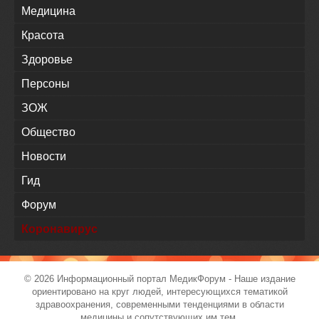
Медицина
Красота
Здоровье
Персоны
ЗОЖ
Общество
Новости
Гид
Форум
Коронавирус
© 2026 Информационный портал
МедикФорум
- Наше издание
ориентировано на круг людей, интересующихся тематикой
здравоохранения, современными тенденциями в области
медицины и сопутствующих им тем.