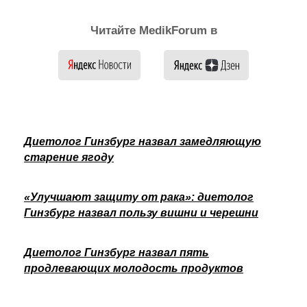
Читайте MedikForum в
Диетолог Гинзбург назвал замедляющую
старение ягоду
«Улучшают защиту от рака»: диетолог
Гинзбург назвал пользу вишни и черешни
Диетолог Гинзбург назвал пять
продлевающих молодость продуктов