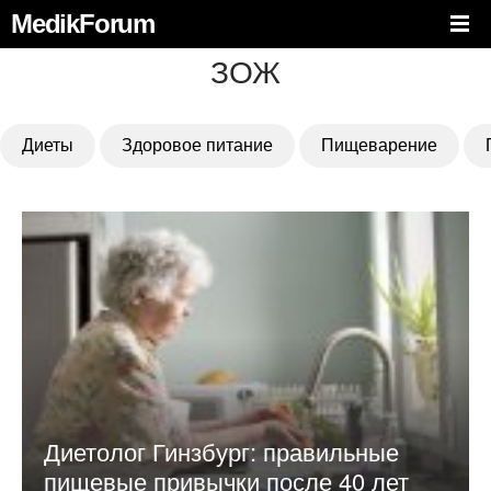
MedikForum
ЗОЖ
Диеты
Здоровое питание
Пищеварение
Диетолог Гинзбург: правильные
пищевые привычки после 40 лет