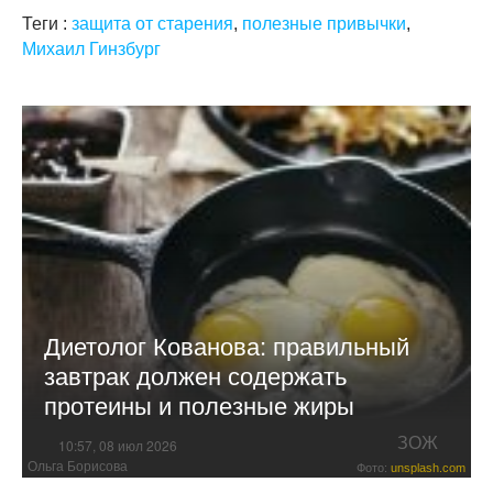
Теги :
защита от старения
,
полезные привычки
,
Михаил Гинзбург
Диетолог Кованова: правильный
завтрак должен содержать
протеины и полезные жиры
ЗОЖ
10:57, 08 июл 2026
Ольга Борисова
Фото:
unsplash.com