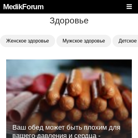
MedikForum
Здоровье
Женское здоровье
Мужское здоровье
Детское
Ваш обед может быть плохим для
вашего давления и сердца -