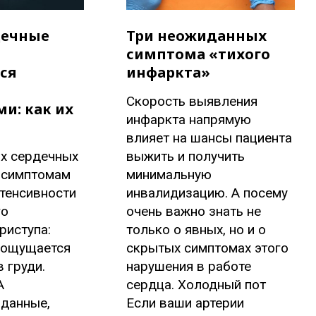
дечные
Три неожиданных
симптома «тихого
ся
инфаркта»
Скорость выявления
и: как их
инфаркта напрямую
влияет на шансы пациента
их сердечных
выжить и получить
х симптомам
минимальную
нтенсивности
инвалидизацию. А посему
го
очень важно знать не
риступа:
только о явных, но и о
е ощущается
скрытых симптомах этого
 груди.
нарушения в работе
A
сердца. Холодный пот
 данные,
Если ваши артерии