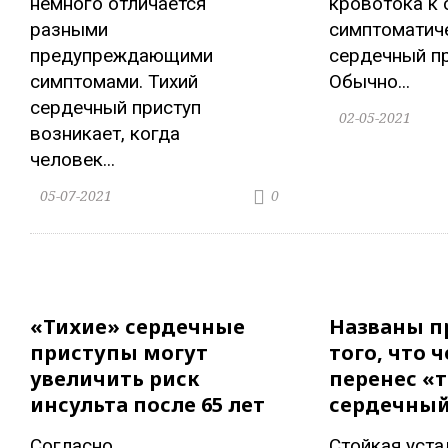
немного отличается
кровотока к 
разными
симптоматич
предупреждающими
сердечный пр
симптомами. Тихий
Обычно...
сердечный приступ
02-05-2021
возникает, когда
человек...
05-07-2021
0
«Тихие» сердечные
Названы п
приступы могут
того, что 
увеличить риск
перенес «
инсульта после 65 лет
сердечный
Согласно
Стойкая уста