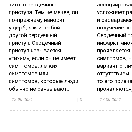
тихого сердечного
ассоциирова
приступа. Тем не менее, он
усложняет р
по-прежнему наносит
и своевреме
ущерб, как и любой
получение п
другой сердечный
Сердечный п
приступ. Сердечный
инфаркт мио
приступ называется
проявляется
«тихим», если он не имеет
симптомов, н
симптомов, легких
вариант отли
симптомов или
отсутствием.
симптомов, которые люди
то его призн
обычно не связывают...
проявляются, 
18-09-2021
17-09-2021
0