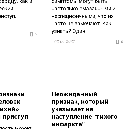
сердцу, как и
симптомы могут быть
еский
настолько смазанными и
иступ.
неспецифичными, что их
часто не замечают. Как
узнать? Один...
0
02-04-2021
0
ризнаки
Неожиданный
человек
признак, который
тихий»
указывает на
 приступ
наступление "тихого
инфаркта"
лость может