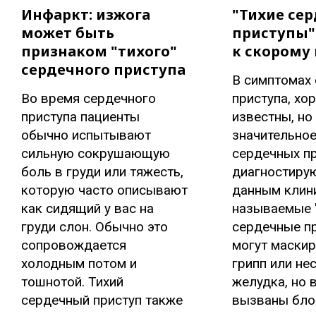
Инфаркт: изжога
"Тихие се
может быть
приступы"
признаком "тихого"
к скорому 
сердечного приступа
В симптомах
Во время сердечного
приступа, хо
приступа пациенты
известны, но
обычно испытывают
значительное
сильную сокрушающую
сердечных пр
боль в груди или тяжесть,
диагностирую
которую часто описывают
данным клини
как сидящий у вас на
называемые 
груди слон. Обычно это
сердечные п
сопровождается
могут маскир
холодным потом и
грипп или не
тошнотой. Тихий
желудка, но 
сердечный приступ также
вызваны бло