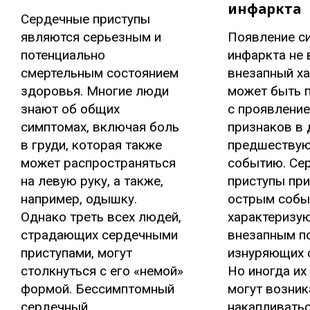
инфаркта
Сердечные приступы
являются серьезным и
Появление с
потенциально
инфаркта не 
смертельным состоянием
внезапный ха
здоровья. Многие люди
может быть 
знают об общих
с проявлени
симптомах, включая боль
признаков в 
в груди, которая также
предшеству
может распространяться
событию. Се
на левую руку, а также,
приступы при
например, одышку.
острым собы
Однако треть всех людей,
характеризу
страдающих сердечными
внезапным п
приступами, могут
изнуряющих 
столкнуться с его «немой»
Но иногда их
формой. Бессимптомный
могут возник
сердечный...
накапливатьс