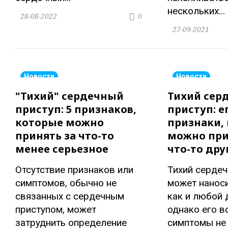
нескольких...
28-08-2022
0
27-09-2021
Новости
Новости
"Тихий" сердечный
Тихий сер
приступ: 5 признаков,
приступ: е
которые можно
признаки,
принять за что-то
можно при
менее серьезное
что-то дру
Отсутствие признаков или
Тихий сердеч
симптомов, обычно не
может наноси
связанных с сердечным
как и любой 
приступом, может
однако его 
затруднить определение
симптомы не