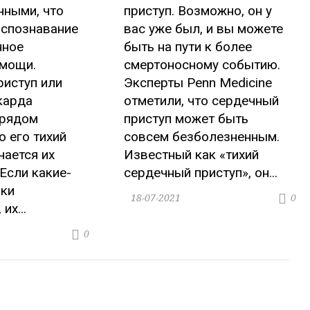
нными, что
приступ. Возможно, он у
аспознавание
вас уже был, и вы можете
нное
быть на пути к более
омощи.
смертоносному событию.
риступ или
Эксперты Penn Medicine
карда
отметили, что сердечный
 рядом
приступ может быть
о его тихий
совсем безболезненным.
чается их
Известный как «тихий
 Если какие-
сердечный приступ», он...
аки
18-07-2021
0
их...
0