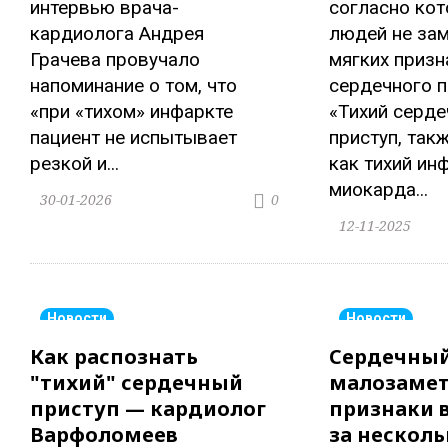
интервью врача-
согласно ко
кардиолога Андрея
людей не за
Грачева провучало
мягких призн
напоминание о том, что
сердечного п
«при «тихом» инфаркте
«Тихий серд
пациент не испытывает
приступ, так
резкой и...
как тихий ин
миокарда...
30-01-2026
0
12-11-2025
Новости
Новости
Как распознать
Сердечный
"тихий" сердечный
малозаме
приступ — кардиолог
признаки 
Варфоломеев
за несколь