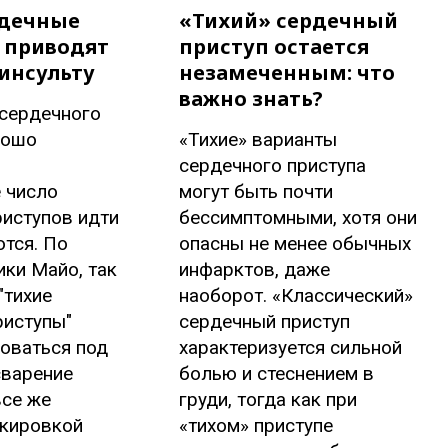
рдечные
«Тихий» сердечный
 приводят
приступ остается
инсульту
незамеченным: что
важно знать?
 сердечного
рошо
«Тихие» варианты
сердечного приступа
 число
могут быть почти
иступов идти
бессимптомными, хотя они
тся. По
опасны не менее обычных
ки Майо, так
инфарктов, даже
"тихие
наоборот. «Классический»
риступы"
сердечный приступ
оваться под
характеризуется сильной
сварение
болью и стеснением в
все же
груди, тогда как при
кировкой
«тихом» приступе