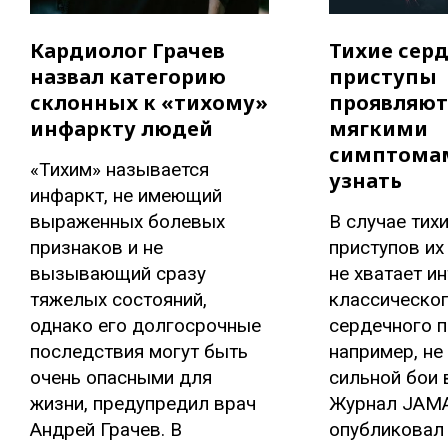
Кардиолог Грачев
Тихие сер
назвал категорию
приступы
склонных к «тихому»
проявляют
инфаркту людей
мягкими
симптомам
«Тихим» называется
узнать
инфаркт, не имеющий
выраженных болевых
В случае тих
признаков и не
приступов и
вызывающий сразу
не хватает и
тяжелых состояний,
классическо
однако его долгосрочные
сердечного п
последствия могут быть
например, н
очень опасными для
сильной бои в
жизни, предупредил врач
Журнал JAM
Андрей Грачев. В
опубликовал