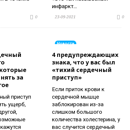
инфаркт...
23-09-2021
0
0
Новости
дечный
4 предупреждающих
го
знака, что у вас был
 которые
«тихий сердечный
нять за
приступ»
гое
Если приток крови к
ный приступ
сердечной мышце
ть ущерб,
заблокирован из-за
другой,
слишком большого
возможные
количества холестерина, у
 кажутся
вас случится сердечный