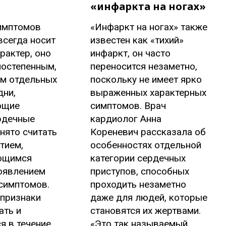
«инфаркта на ногах»
имптомов
«Инфаркт на ногах» также
всегда носит
известен как «тихий»
рактер, оно
инфаркт, он часто
постепенным,
переносится незаметно,
ем отдельных
поскольку не имеет ярко
дни,
выраженных характерных
ющие
симптомов. Врач
рдечные
кардиолог Анна
нято считать
Кореневич рассказала об
тием,
особенностях отдельной
ющимся
категории сердечных
оявлением
приступов, способных
симптомов.
проходить незаметно
 признаки
даже для людей, которые
ать и
становятся их жертвами.
я в течение
«Это так называемый