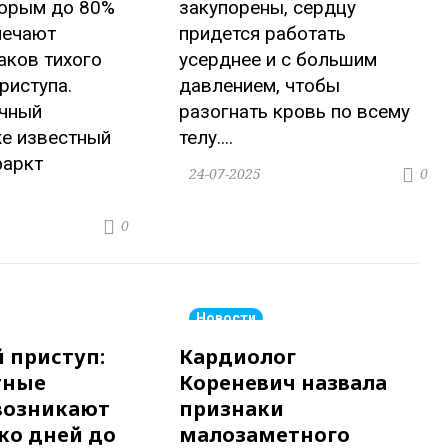
торым до 80%
закупорены, сердцу
мечают
придется работать
аков тихого
усерднее и с большим
риступа.
давлением, чтобы
ечный
разогнать кровь по всему
же известный
телу....
фаркт
24-07-2025
0
0
Новости
 приступ:
Кардиолог
тные
Кореневич назвала
возникают
признаки
ко дней до
малозаметного