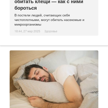
обитать клещи — как с ними
бороться
В постели людей, считающих себя
чистоплотными, могут обитать насекомые и
микроорганизмы
18:44, 27 мар 2025
Здоровье