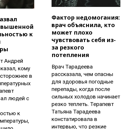
Фактор недомогания:
азвал
врач объяснила, кто
овышенной
может плохо
льностью к
чувствовать себя из-
м
за резкого
уры
потепления
вт Андрей
Врач Тарадеева
казал, кому
рассказала, чем опасны
осторожнее в
для здоровья погодные
мпературных
перепады, когда после
апевт
сильных холодов начинает
вал людей с
резко теплеть. Терапевт
Татьяна Тарадеева
ностью к
констатировала в
емпературы,
интервью, что резкие
бщило