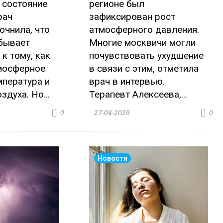
 состояние
регионе был
рач
зафиксирован рост
очнила, что
атмосферного давления.
бывает
Многие москвичи могли
к тому, как
почувствовать ухудшение
мосферное
в связи с этим, отметила
мпература и
врач в интервью.
духа. Но...
Терапевт Алексеева,...
27-04-2026
0
0
Новости