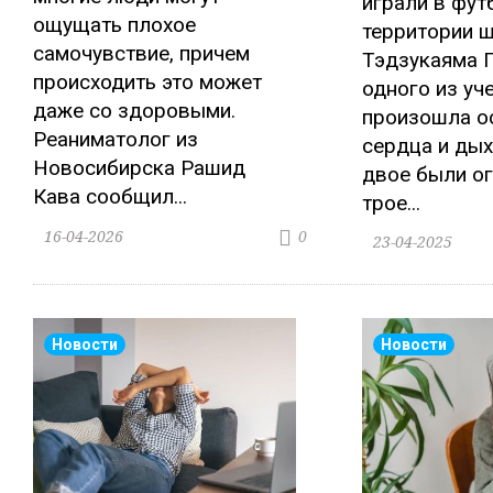
играли в фут
ощущать плохое
территории 
самочувствие, причем
Тэдзукаяма Г
происходить это может
одного из уч
даже со здоровыми.
произошла о
Реаниматолог из
сердца и дых
Новосибирска Рашид
двое были о
Кава сообщил...
трое...
16-04-2026
0
23-04-2025
Новости
Новости