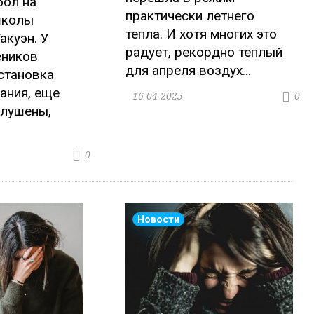
бол на
практически летнего
школы
тепла. И хотя многих это
акуэн. У
радует, рекордно теплый
еников
для апреля воздух...
становка
ания, еще
16-04-2025
0
глушены,
0
Новости