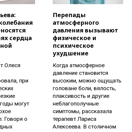
ьева:
Перепады
колебания
атмосферного
еносятся
давления вызывают
нях сердца
физическое и
дной
психическое
ухудшение
т Олеся
Когда атмосферное
давление становится
овала, при
высоким, можно ощущать
еских
головане боли, вялость,
резкие
плаксивость и другие
годы могут
неблагополучные
охое
симптомы, рассказала
. Говоря о
терапевт Лариса
одных
Алексеева. В столичном