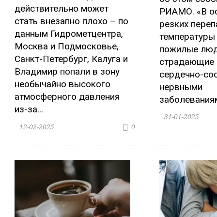
действительно может
РИАМО. «В о
стать внезапно плохо – по
резких пере
данным Гидрометцентра,
температуры
Москва и Подмосковье,
пожилые люд
Санкт-Петербург, Калуга и
страдающие 
Владимир попали в зону
сердечно-со
необычайно высокого
нервными
атмосферного давления
заболеваниями
из-за...
31-01-2025
12-02-2025
0