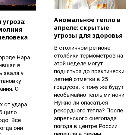
Аномальное тепло в
 угроза:
апреле: скрытые
молния
угрозы для здоровья
человека
В столичном регионе
столбики термометров на
городе Нара
этой неделе могут
ившая в
подняться до практически
ызвала у
летней отметки в 25
становку
градусов, к тому же будут
ания. О
необычайно теплыми ночи.
Нужно ли опасаться
х от удара
рекордного тепла? После
общило
апрельского снегопада
одо. Все
погода в центре России
огда они
перешла в режим