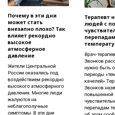
Почему в эти дни
Терапевт н
может стать
людей с п
внезапно плохо? Так
чувствите
влияет рекордно
перепада
высокое
температ
атмосферное
Врач-терапе
давление
Звонков расс
Жители Центральной
нужно быть 
России оказались под
периоды «те
воздействием рекордно
качелей» Тер
высокого атмосферного
Звонков наз
давления. Многие люди
повышенной
жалуются на
чувствитель
неблагополучные
перепадам т
симптомы. В эти дни
об этом соо