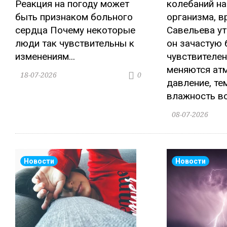
Реакция на погоду может
колебаний на
быть признаком больного
организма, в
сердца Почему некоторые
Савельева ут
люди так чувствительны к
он зачастую 
изменениям...
чувствителен 
меняются ат
18-07-2026
0
давление, те
влажность воз
08-07-2026
Новости
Новости