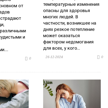
температурные изменения
сновном от
опасны для здоровья
падов
многих людей. В
 страдают
частности, возникшее на
и,
днях резкое потепление
различными
может оказаться
судистыми и
фактором недомогания
для всех, у кого...
....
26-12-2024
0
0