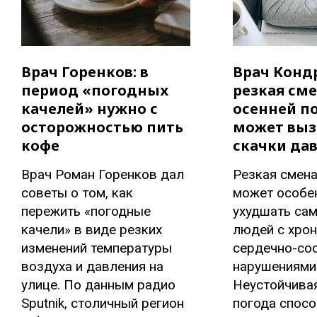
Врач Горенков: в
Врач Конд
период «погодных
резкая см
качелей» нужно с
осенней п
осторожностью пить
может выз
кофе
скачки да
Врач Роман Горенков дал
Резкая смен
советы о том, как
может особе
пережить «погодные
ухудшать са
качели» в виде резких
людей с хро
изменений температуры
сердечно-со
воздуха и давления на
нарушениями
улице. По данным радио
Неустойчива
Sputnik, столичный регион
погода спосо