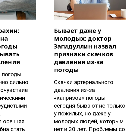
рахин:
Бывает даже у
ена
молодых: доктор
огоды
Загидуллин назвал
ывать
признаки скачков
вления
давления из-за
погоды
а погоды
нно сильно
Скачки артериального
мочувствие
давления из-за
ническими
«капризов» погоды
судистыми
сегодня бывают не только
.
у пожилых, но даже у
я осенняя
молодых людей, которым
бна стать
нет и 30 лет. Проблемы со