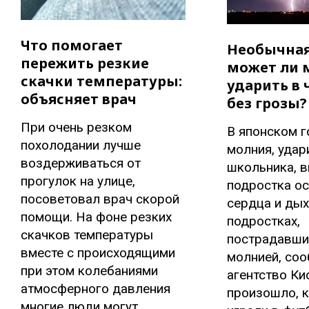
Что помогает
Необычная
пережить резкие
может ли 
скачки температуры:
ударить в 
объясняет врач
без грозы?
При очень резком
В японском 
похолодании лучше
молния, удар
воздерживаться от
школьника, в
прогулок на улице,
подростка о
посоветовал врач скорой
сердца и дых
помощи. На фоне резких
подростках,
скачков температуры
пострадавши
вместе с происходящими
молнией, со
при этом колебаниями
агентство Ки
атмосферного давления
произошло, к
многие люди могут