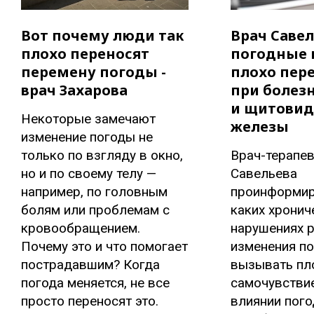
Вот почему люди так
Врач Савел
плохо переносят
погодные 
перемену погоды -
плохо пер
врач Захарова
при болез
и щитови
Некоторые замечают
железы
изменение погоды не
только по взгляду в окно,
Врач-терапев
но и по своему телу —
Савельева
например, по головным
проинформир
болям или проблемам с
каких хронич
кровообращением.
нарушениях 
Почему это и что помогает
изменения по
пострадавшим? Когда
вызывать пл
погода меняется, не все
самочувствие
просто переносят это.
влиянии пог