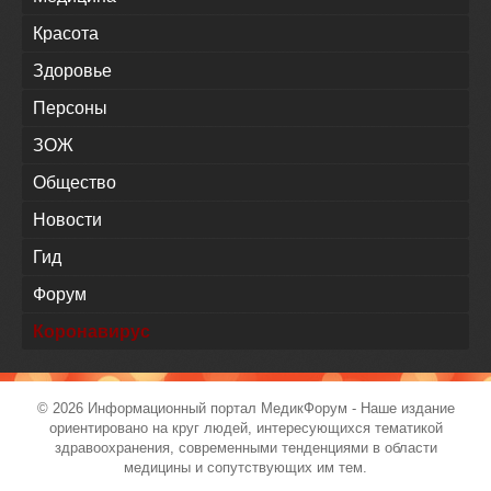
Красота
Здоровье
Персоны
ЗОЖ
Общество
Новости
Гид
Форум
Коронавирус
© 2026 Информационный портал
МедикФорум
- Наше издание
ориентировано на круг людей, интересующихся тематикой
здравоохранения, современными тенденциями в области
медицины и сопутствующих им тем.