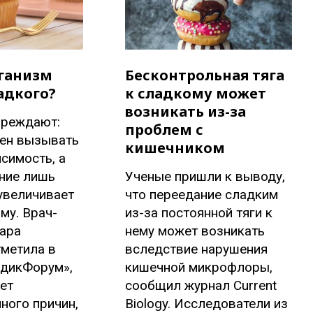
ганизм
Бесконтрольная тяга
адкого?
к сладкому может
возникать из-за
преждают:
проблем с
бен вызывать
кишечником
симость, а
ние лишь
Ученые пришли к выводу,
увеличивает
что переедание сладким
му. Врач-
из-за постоянной тяги к
ара
нему может возникать
тметила в
вследствие нарушения
едикФорум»,
кишечной микрофлоры,
ет
сообщил журнал Current
ного причин,
Biology. Исследователи из