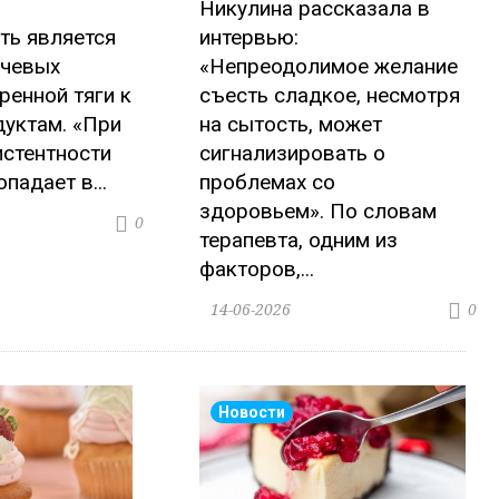
Никулина рассказала в
ть является
интервью:
ючевых
«Непреодолимое желание
ренной тяги к
съесть сладкое, несмотря
уктам. «При
на сытость, может
истентности
сигнализировать о
падает в...
проблемах со
здоровьем». По словам
0
терапевта, одним из
факторов,...
14-06-2026
0
Новости