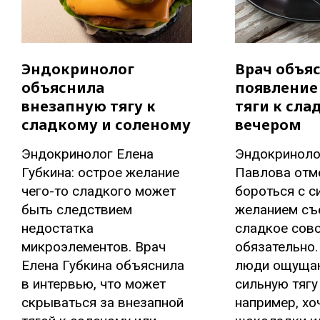
Эндокринолог
Врач объя
объяснила
появление
внезапную тягу к
тяги к сла
сладкому и соленому
вечером
Эндокринолог Елена
Эндокриноло
Губкина: острое желание
Павлова отме
чего-то сладкого может
бороться с 
быть следствием
желанием съе
недостатка
сладкое совс
микроэлементов. Врач
обязательно.
Елена Губкина объяснила
люди ощуща
в интервью, что может
сильную тягу
скрываться за внезапной
например, хо