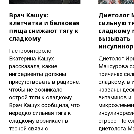
Врач Кашух:
Диетолог 
клетчатка и белковая
сильную тя
пища снижают тягу к
сладкому 
сладкому
вызывать
инсулинор
Гастроэнтеролог
Екатерина Кашух
Диетолог Ир
рассказала, какие
Мансурова с
ингредиенты должны
причинах сил
присутствовать в рационе,
сладкому: в 
чтобы не возникало
названы деф
острой тяги к сладкому.
витаминов и
Врач Кашух сообщила, что
микроэлемен
нередко сильная тяга к
инсулинорези
сладкому возникает в
стресс. По с
тесной связи с
диетолога М