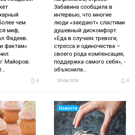
жет
Забавина сообщила в
ахарный
интервью, что многие
 более чем
люди «заедают» сластями
ся миф,
душевный дискомфорт.
ал Фадеев.
«Еда в случаях тревоги,
 и фактам»
стресса и одиночества –
нил:
своего рода компенсация,
г Майоров:
поддержка самого себя», -
..
объяснила...
26-04-2026
0
0
Новости