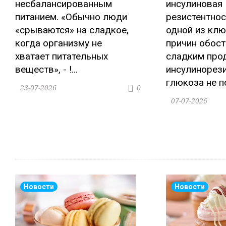
несбалансированным
инсулиновая
питанием. «Обычно люди
резистентнос
«срываются» на сладкое,
одной из кл
когда организму не
причин обост
хватает питательных
сладким прод
веществ», - !...
инсулинорез
глюкоза не по
23-07-2026
0
07-07-2026
Новости
Новости