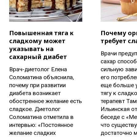
Повышенная тяга к
Почему ор
сладкому может
требует сл
указывать на
Врачи преду
сахарный диабет
сахар спосо
Врач-диетолог Елена
сильную зави
Соломатина объяснила,
его потребле
почему при развитии
еще больше 
диабета возникает
тягу к сладко
обостренное желание есть
терапевт Там
сладкое. Диетолог
Ильинская о
Соломатина отметила в
беседе с «М
интервью: «Постоянное
что существу
желание сладких
достаточно м