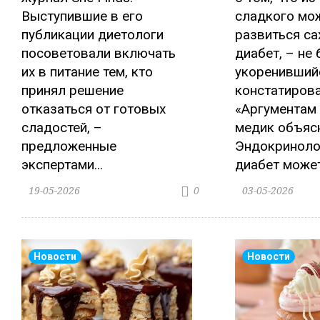
Выступившие в его
сладкого мо
публикации диетологи
развиться с
посоветовали включать
диабет, – не
их в питание тем, кто
укоренивший
принял решение
констатиров
отказаться от готовых
«Аргументам
сладостей, –
медик объяс
предложенные
Эндокриноло
экспертами...
диабет может.
19-05-2026
03-05-2026
0
Новости
Новости