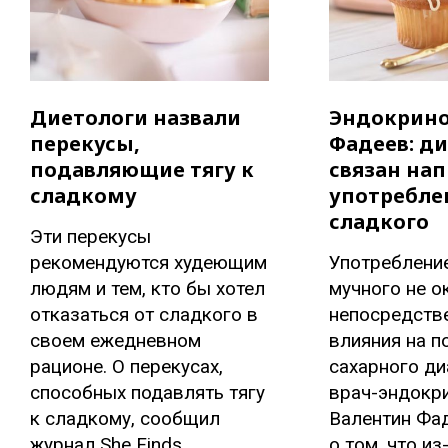
Диетологи назвали
Эндокрино
перекусы,
Фадеев: ди
подавляющие тягу к
связан на
сладкому
употребле
сладкого
Эти перекусы
рекомендуются худеющим
Употребление
людям и тем, кто бы хотел
мучного не о
отказаться от сладкого в
непосредств
своем ежедневном
влияния на п
рационе. О перекусах,
сахарного ди
способных подавлять тягу
врач-эндокр
к сладкому, сообщил
Валентин Фа
журнал She Finds.
о том, что из