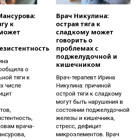
Мансурова:
Врач Никулина:
гу к
острая тяга к
может
сладкому может
говорить о
езистентность
проблемах с
поджелудочной и
ина
кишечником
ообщила о
ьной тяги к
Врач-терапевт Ирина
их числе
Никулина: причиной
ицит
острой тяги к сладкому
могут быть нарушения в
тов,
состоянии поджелудочной
стентность,
железы и кишечника,
ловам врача-
стресс, дефицит
ансурова,
микроэлементов. Врач