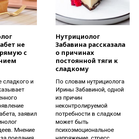
лог
Нутрициолог
абет не
Забавина рассказала
прямую с
о причинах
нием
постоянной тяги к
сладкому
 сладкого и
По словам нутрициолога
казывает
Ирины Забавиной, одной
енного
из причин
оявление
неконтролируемой
абета, заявил
потребности в сладком
инолог
может быть
деев. Мнение
психоэмоциональное
-за поедания
напряжение, стресс.