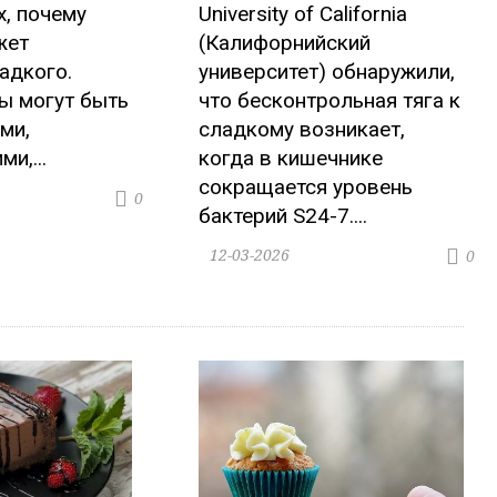
, почему
University of California
жет
(Калифорнийский
адкого.
университет) обнаружили,
ы могут быть
что бесконтрольная тяга к
ми,
сладкому возникает,
и,...
когда в кишечнике
сокращается уровень
0
бактерий S24-7....
12-03-2026
0