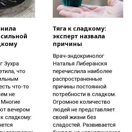
снила
Тяга к сладкому:
 сильной
эксперт назвала
дкому
причины
Врач-эндокринолог
г Зухра
Наталья Либеранскя
тила, что
перечислила наиболее
сильным
распространенные
сть что-то
причины постоянной
ем не
потребности в сладком.
 Многие
Огромное количество
ют вечером
людей не представляет
 к сладкому:
своей жизни без
чется
сладостей. Развивается