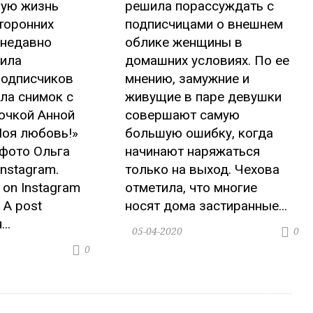
ную жизнь
решила порассуждать с
торонних
подписчицами о внешнем
 недавно
облике женщины в
шила
домашних условиях. По ее
подписчиков
мнению, замужние и
ла снимок с
живущие в паре девушки
очкой Анной
совершают самую
Моя любовь!»
большую ошибку, когда
 фото Ольга
начинают наряжаться
Instagram.
только на выход. Чехова
t on Instagram
отметила, что многие
A post
носят дома застиранные...
..
05-04-2020
0
0