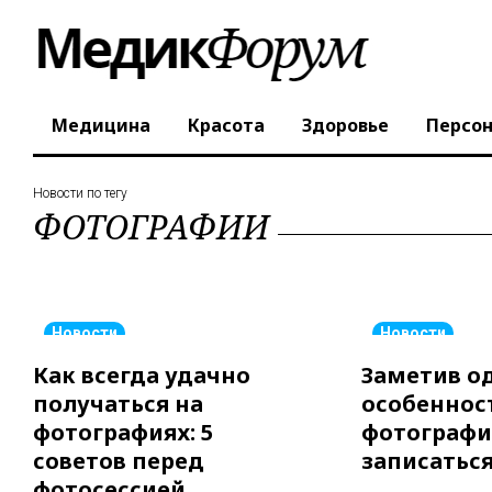
Медицина
Красота
Здоровье
Персо
Новости по тегу
ФОТОГРАФИИ
Новости
Новости
Как всегда удачно
Заметив о
получаться на
особеннос
фотографиях: 5
фотографи
советов перед
записаться
фотосессией