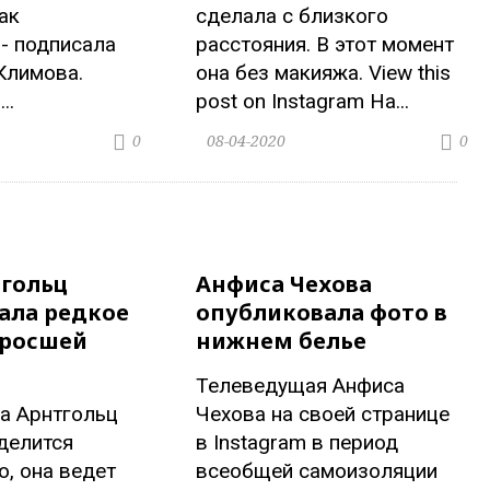
ак
сделала с близкого
 - подписала
расстояния. В этот момент
Климова.
она без макияжа. View this
..
post on Instagram На...
08-04-2020
0
0
тгольц
Анфиса Чехова
ала редкое
опубликовала фото в
дросшей
нижнем белье
Телеведущая Анфиса
а Арнтгольц
Чехова на своей странице
делится
в Instagram в период
, она ведет
всеобщей самоизоляции