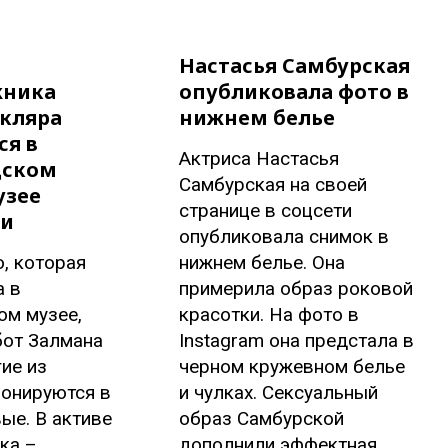
Настасья Самбурская
жника
опубликовала фото в
кляра
нижнем белье
ся в
Актриса Настасья
дском
Самбурская на своей
узее
странице в соцсети
ии
опубликовала снимок в
, которая
нижнем белье. Она
а в
примерила образ роковой
ом музее,
красотки. На фото в
бот Залмана
Instagram она предстала в
ие из
черном кружевном белье
понируются в
и чулках. Сексуальный
ые. В активе
образ Самбурской
ка –
дополнили эффектная