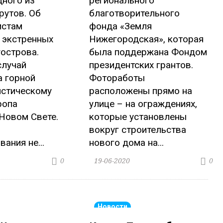
дного из
регионального
рутов. Об
благотворительного
истам
фонда «Земля
 экстренных
Нижегородская», которая
острова.
была поддержана Фондом
случай
президентских грантов.
а горной
Фотоработы
истическому
расположены прямо на
ропа
улице – на ограждениях,
Новом Свете.
которые установлены
вокруг строительства
ания не...
нового дома на...
19-06-2020
0
0
Новости