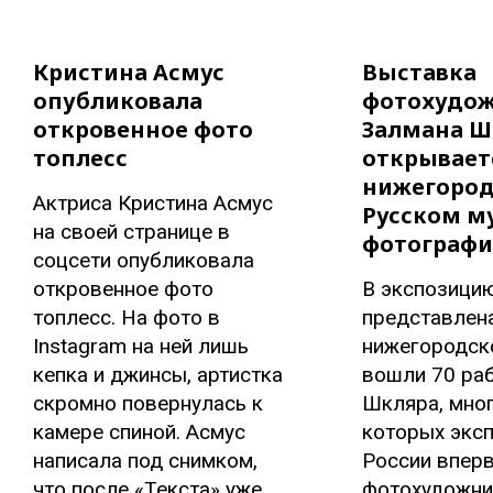
Кристина Асмус
Выставка
опубликовала
фотохудо
откровенное фото
Залмана Ш
топлесс
открывает
нижегоро
Актриса Кристина Асмус
Русском м
на своей странице в
фотограф
соцсети опубликовала
откровенное фото
В экспозицию
топлесс. На фото в
представлен
Instagram на ней лишь
нижегородск
кепка и джинсы, артистка
вошли 70 ра
скромно повернулась к
Шкляра, мног
камере спиной. Асмус
которых экс
написала под снимком,
России вперв
что после «Текста» уже
фотохудожни