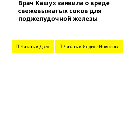
Врач Кашух заявила о вреде
свежевыжатых соков для
поджелудочной железы
Читать в Дзен
Читать в Яндекс Новостях