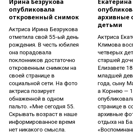
Ирина Безрукова
Екатерина
опубликовала
опубликов
откровенный снимок
архивные 
детьми
Актриса Ирина Безрукова
отметила свой 55-ый день
Актриса Екат
рождения. В честь юбилея
Климова вос
она порадовала
четверых дет
поклонников достаточно
старшей доч
откровенным снимком на
Елизавете 18
своей странице в
младшей дев
социальной сети. На фото
года, сыну М
актриса позирует
а Корнею — 1
обнаженной в одном
опубликовала
пальто. «Мне сегодня 55.
странице в с
Скрывать возраст в наше
архивные фот
информированное время
отдыха на Ба
нет никакого смысла.
«Воспоминани