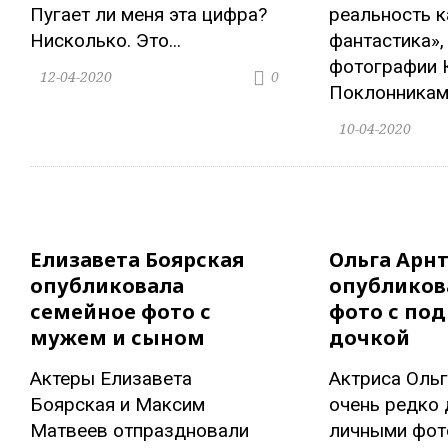
Пугает ли меня эта цифра?
реальность к
Нисколько. Это...
фантастика»,
фотографии 
12-04-2020
0
Поклонникам.
10-04-2020
Елизавета Боярская
Ольга Арн
опубликовала
опубликов
семейное фото с
фото с по
мужем и сыном
дочкой
Актеры Елизавета
Актриса Ольг
Боярская и Максим
очень редко 
Матвеев отпраздновали
личными фото