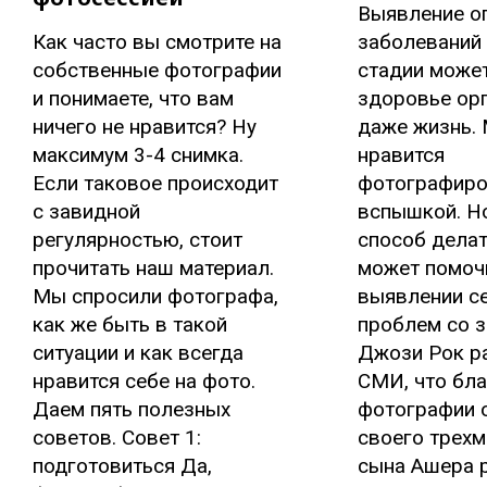
Выявление о
Как часто вы смотрите на
заболеваний 
собственные фотографии
стадии может
и понимаете, что вам
здоровье ор
ничего не нравится? Ну
даже жизнь. 
максимум 3-4 снимка.
нравится
Если таковое происходит
фотографиро
с завидной
вспышкой. Но
регулярностью, стоит
способ делат
прочитать наш материал.
может помоч
Мы спросили фотографа,
выявлении с
как же быть в такой
проблем со 
ситуации и как всегда
Джози Рок р
нравится себе на фото.
СМИ, что бл
Даем пять полезных
фотографии 
советов. Совет 1:
своего трехм
подготовиться Да,
сына Ашера ра