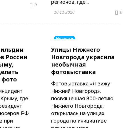
регионов, где...
0
10-11-2020
0
Новости
гильдии
Улицы Нижнего
в России
Новгорода украсила
ыму,
необычная
делать
фотовыставка
 фото
Фотовыставка «Я вижу
инцидент
Нижний Новгород»,
Крыму, где
посвященная 800-летию
резидент
Нижнего Новгорода,
дюсеров РФ
открылась на улицах
в при
города по инициативе