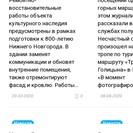
Ремонтно-
посещении о
восстановительные
горных марш
работы объекта
этом журнал
культурного наследия
рассказали в
предусмотрены в рамках
службах полу
подготовки к 800-летию
Несчастный 
Нижнего Новгорода. В
произошел н
здании заменят
тропе по тур
коммуникации и обновят
маршруту «Т
внутренние помещения,
Голицына» в 
также отремонтируют
«В момент
фасад и кровлю. Работы...
фотографиров
20-10-2020
08-08-2020
0
Новости
Новости