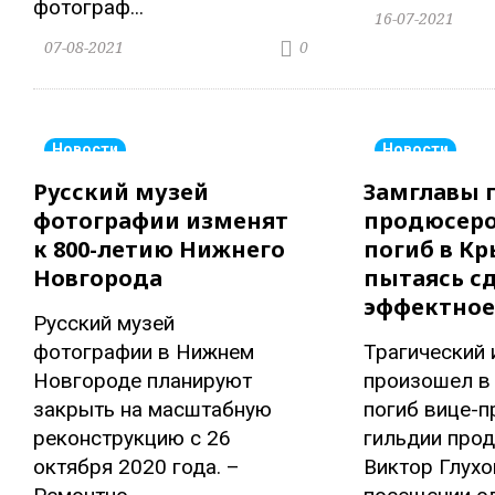
фотограф...
16-07-2021
07-08-2021
0
Новости
Новости
Русский музей
Замглавы 
фотографии изменят
продюсеро
к 800-летию Нижнего
погиб в Кр
Новгорода
пытаясь с
эффектное
Русский музей
фотографии в Нижнем
Трагический 
Новгороде планируют
произошел в 
закрыть на масштабную
погиб вице-п
реконструкцию с 26
гильдии про
октября 2020 года. –
Виктор Глухо