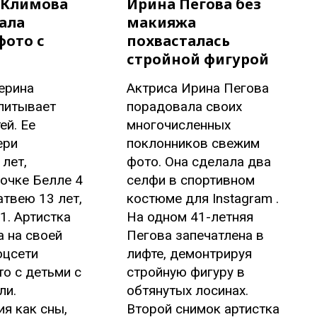
 Климова
Ирина Пегова без
ала
макияжа
фото с
похвасталась
стройной фигурой
ерина
Актриса Ирина Пегова
питывает
порадовала своих
ей. Ее
многочисленных
ери
поклонников свежим
 лет,
фото. Она сделала два
очке Белле 4
селфи в спортивном
атвею 13 лет,
костюме для Instagram .
1. Артистка
На одном 41-летняя
 на своей
Пегова запечатлена в
оцсети
лифте, демонтрируя
о с детьми с
стройную фигуру в
ли.
обтянутых лосинах.
я как сны,
Второй снимок артистка