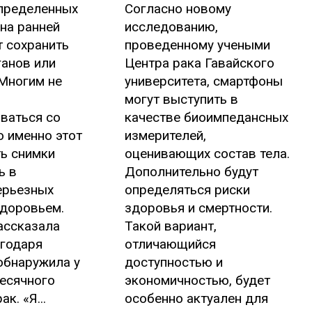
пределенных
Согласно новому
на ранней
исследованию,
 сохранить
проведенному учеными
ганов или
Центра рака Гавайского
Многим не
университета, смартфоны
могут выступить в
ваться со
качестве биоимпедансных
 именно этот
измерителей,
ь снимки
оценивающих состав тела.
ь в
Дополнительно будут
ерьезных
определяться риски
здоровьем.
здоровья и смертности.
ассказала
Такой вариант,
агодаря
отличающийся
обнаружила у
доступностью и
есячного
экономичностью, будет
к. «Я...
особенно актуален для