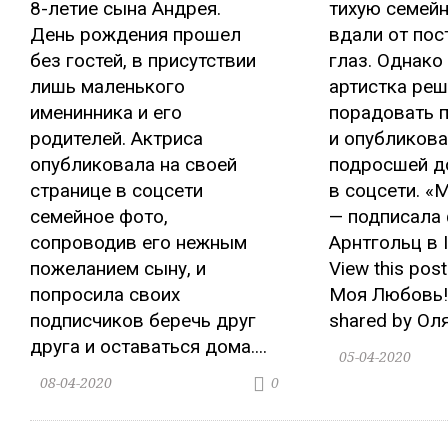
8-летие сына Андрея.
тихую семей
День рождения прошел
вдали от пос
без гостей, в присутствии
глаз. Однако
лишь маленького
артистка ре
именинника и его
порадовать 
родителей. Актриса
и опубликова
опубликовала на своей
подросшей д
странице в соцсети
в соцсети. «
семейное фото,
— подписала
сопроводив его нежным
Арнтгольц в 
пожеланием сыну, и
View this pos
попросила своих
Моя Любовь! 
подписчиков беречь друг
shared by Оля.
друга и оставаться дома....
05-04-2020
08-04-2020
0