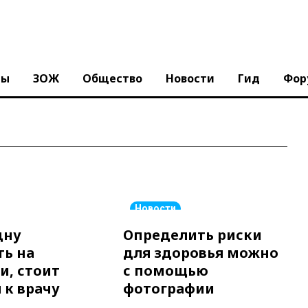
ны
ЗОЖ
Общество
Новости
Гид
Фор
Новости
дну
Определить риски
ть на
для здоровья можно
и, стоит
с помощью
 к врачу
фотографии