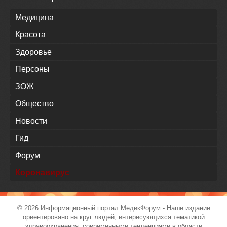
Медицина
Красота
Здоровье
Персоны
ЗОЖ
Общество
Новости
Гид
Форум
Коронавирус
© 2026 Информационный портал
МедикФорум
- Наше издание
ориентировано на круг людей, интересующихся тематикой
здравоохранения, современными тенденциями в области