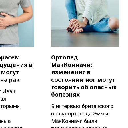
расев:
Ортопед
щущения и
МакКонначи:
 могут
изменения в
на рак
состоянии ног могут
говорить об опасных
г Иван
болезнях
вал
оторыми
В интервью британского
врача-ортопеда Эммы
нные
МакКонначи были