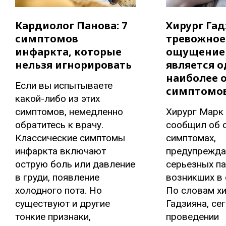
Кардиолог Панова: 7
Хирург Гад
симптомов
тревожное
инфаркта, которые
ощущение 
нельзя игнорировать
является 
наиболее 
Если вы испытываете
симптомо
какой-либо из этих
симптомов, немедленно
Хирург Марк
обратитесь к врачу.
сообщил об 
Классические симптомы
симптомах,
инфаркта включают
предупрежд
острую боль или давление
серьезных па
в груди, появление
возникших в 
холодного пота. Но
По словам хи
существуют и другие
Гадзияна, се
тонкие признаки,
проведении