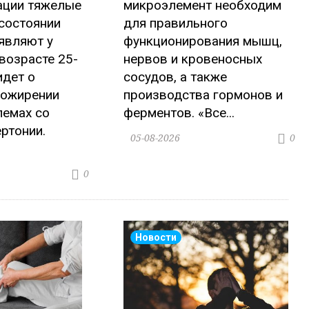
ации тяжелые
микроэлемент необходим
состоянии
для правильного
являют у
функционирования мышц,
возрасте 25-
нервов и кровеносных
идет о
сосудов, а также
 ожирении
производства гормонов и
лемах со
ферментов. «Все...
ертонии.
05-08-2026
0
0
Новости