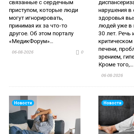
связанные с сердечным
диспансериз
приступом, которые люди
нарушения в 
могут игнорировать,
здоровья вы
принимая их за что-то
людей уже в 
другое. Об этом порталу
30 лет. Речь 
«МедикФорум»...
критическом
печени, проб
06-08-2026
0
зрением, гип
Кроме того,...
06-08-2026
Новости
Новости