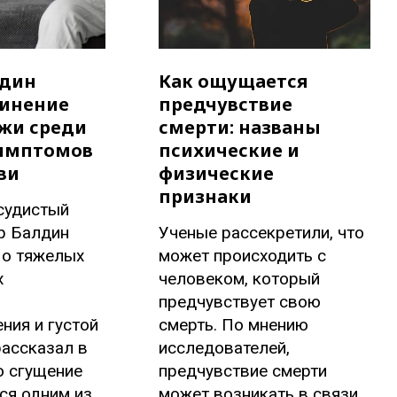
лдин
Как ощущается
синение
предчувствие
ожи среди
смерти: названы
имптомов
психические и
ви
физические
признаки
судистый
р Балдин
Ученые рассекретили, что
 о тяжелых
может происходить с
х
человеком, который
предчувствует свою
ния и густой
смерть. По мнению
рассказал в
исследователей,
о сгущение
предчувствие смерти
ся одним из
может возникать в связи