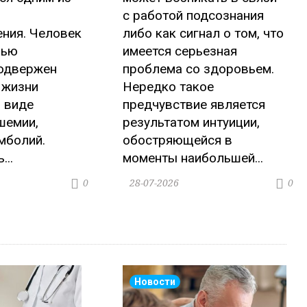
с работой подсознания
ния. Человек
либо как сигнал о том, что
вью
имеется серьезная
подвержен
проблема со здоровьем.
 жизни
Нередко такое
 виде
предчувствие является
шемии,
результатом интуиции,
мболий.
обостряющейся в
...
моменты наибольшей...
28-07-2026
0
0
Новости