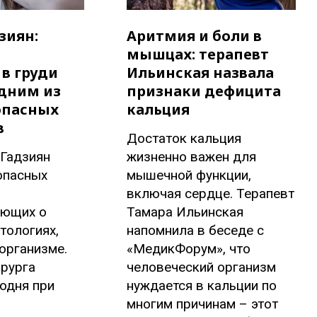
зиян:
Аритмия и боли в
мышцах: терапевт
в груди
Ильинская назвала
одним из
признаки дефицита
опасных
кальция
в
Достаток кальция
 Гадзиян
жизненно важен для
опасных
мышечной функции,
включая сердце. Терапевт
ающих о
Тамара Ильинская
тологиях,
напомнила в беседе с
организме.
«МедикФорум», что
рурга
человеческий организм
годня при
нуждается в кальции по
многим причинам – этот