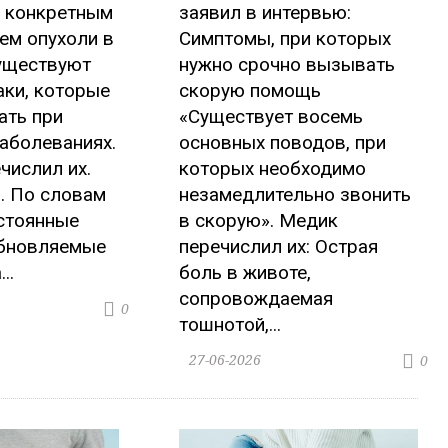
 конкретным
заявил в интервью:
ем опухоли в
Симптомы, при которых
существуют
нужно срочно вызывать
аки, которые
скорую помощь
ать при
«Существует восемь
аболеваниях.
основных поводов, при
числил их.
которых необходимо
. По словам
незамедлительно звонить
стоянные
в скорую». Медик
бновляемые
перечислил их: Острая
..
боль в животе,
сопровождаемая
0
тошнотой,...
27-06-2026
0