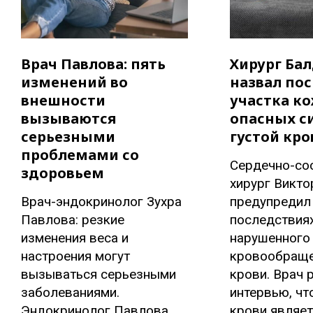
Врач Павлова: пять
Хирург Ба
изменений во
назвал по
внешности
участка к
вызываются
опасных с
серьезными
густой кро
проблемами со
Сердечно-со
здоровьем
хирург Викто
Врач-эндокринолог Зухра
предупредил
Павлова: резкие
последствия
изменения веса и
нарушенного
настроения могут
кровообраще
вызываться серьезными
крови. Врач 
заболеваниями.
интервью, чт
Эндокринолог Павлова
крови являет