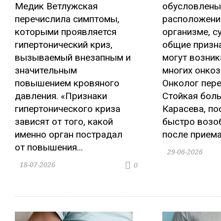
Медик Ветлужская
обусловлены
перечислила симптомы,
расположени
которыми проявляется
организме, 
гипертонический криз,
общие призн
вызываемый внезапным и
могут возник
значительным
многих онкоз
повышением кровяного
Онколог пере
давления. «Признаки
Стойкая боль
гипертонического криза
Карасева, по
зависят от того, какой
быстро возо
именно орган пострадал
после приема.
от повышения...
29-06-2026
18-07-2026
0