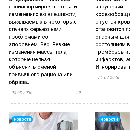
проинформировала о пяти
нарушений
изменениях во внешности,
кровообраще
вызываемых в некоторых
с густой кро
случаях серьезными
становится 
проблемами со
опасным для
здоровьем. Вес. Резкие
состояниям в
изменения массы тела,
тромбозов и
которые нельзя
инфарктов, э
объяснить сменой
Игнорировать
привычного рациона или
31-07-2026
образа...
03-08-2026
0
Новости
Новости