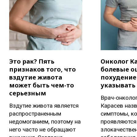
Это рак? Пять
Онколог Ка
признаков того, что
болевые о
вздутие живота
похудение
может быть чем-то
указывать 
серьезным
Врач-онколо
Вздутие живота является
Карасев наз
распространенным
симптомы, к
недомоганием, поэтому на
проявляются
него часто не обращают
злокачестве