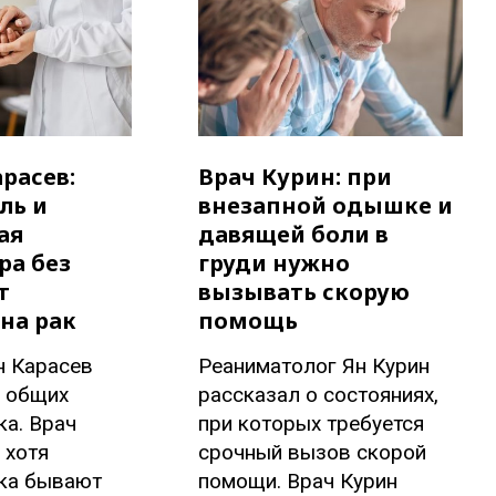
расев:
Врач Курин: при
ль и
внезапной одышке и
ая
давящей боли в
ра без
груди нужно
т
вызывать скорую
на рак
помощь
н Карасев
Реаниматолог Ян Курин
б общих
рассказал о состояниях,
ка. Врач
при которых требуется
 хотя
срочный вызов скорой
ка бывают
помощи. Врач Курин