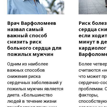
Врач Варфоломеев
Риск боле
назвал самый
сердца сни
важный способ
если ходит
снизить риск
минут в де
больного сердца для
кардиолог
пожилых мужчин
Варфолом
Одним из наиболее
Более четве
важных способов
считаются «н
снижения риска
что может пр
сердечных заболеваний у
сердечно-со
пожилых мужчин является
проблемам. 
диета. «Большинство
факторы,
людей в течение жизни
способству