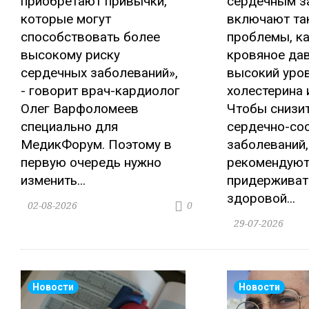
приобретают привычки,
сердечным з
которые могут
включают та
способствовать более
проблемы, к
высокому риску
кровяное дав
сердечных заболеваний»,
высокий уро
- говорит врач-кардиолог
холестерина 
Олег Варфоломеев
Чтобы снизит
специально для
сердечно-со
МедикФорум. Поэтому в
заболеваний,
первую очередь нужно
рекомендую
изменить...
придерживат
здоровой...
02-08-2026
0
29-07-2026
Новости
Новости