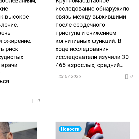
аболеваниям,
Крупномасштабное
кие
исследование обнаружило
ак высокое
связь между выжившими
ление,
после сердечного
вень
приступа и снижением
и ожирение.
когнитивных функций. В
ь риск
ходе исследования
судистых
исследователи изучили 30
 врачи
465 взрослых, средний...
т
29-07-2026
0
ься
0
Новости