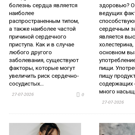
болезнь сердца является
здоровью? О
наиболее
ведущих фак
распространенным типом,
способству
а также наиболее частой
сердечным з
причиной сердечного
является выс
приступа. Как и в случае
холестерина,
любого другого
основном вы
заболевания, существуют
употреблени
факторы, которые могут
пищи. Употре
увеличить риск сердечно-
пищу продукт
сосудистых...
содержащих
много насыще
27-07-2026
0
27-07-2026