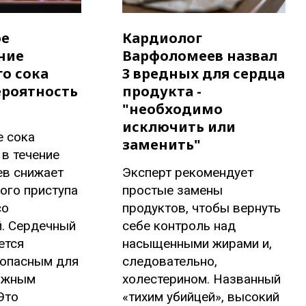
ое
Кардиолог
ние
Варфоломеев назвал
о сока
3 вредных для сердца
ероятность
продукта -
"необходимо
исключить или
е сока
заменить"
в течение
ев снижает
Эксперт рекомендует
ого приступа
простые замены
со
продуктов, чтобы вернуть
й. Сердечный
себе контроль над
ется
насыщенными жирами и,
 опасным для
следовательно,
ожным
холестерином. Названный
Это
«тихим убийцей», высокий