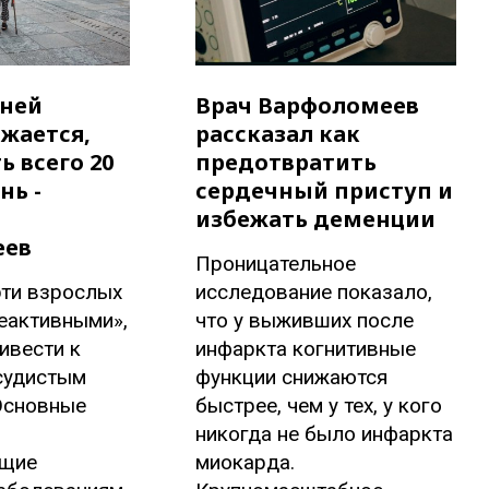
зней
Врач Варфоломеев
жается,
рассказал как
ь всего 20
предотвратить
нь -
сердечный приступ и
избежать деменции
еев
Проницательное
рти взрослых
исследование показало,
еактивными»,
что у выживших после
ивести к
инфаркта когнитивные
судистым
функции снижаются
Основные
быстрее, чем у тех, у кого
никогда не было инфаркта
ющие
миокарда.