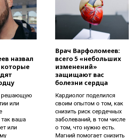
Врач Варфоломеев:
ев назвал
всего 5 «небольших
 которые
изменений»
едят
защищают вас
рдцу
болезни сердца
т решающую
Кардиолог поделился
тии или
своим опытом о том, как
е
снизить риск сердечных
 так ваша
заболеваний, в том числе
ет или
о том, что нужно есть.
му
Магний помогает снизить