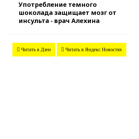
Употребление темного
шоколада защищает мозг от
инсульта - врач Алехина
Читать в Дзен
Читать в Яндекс Новостях