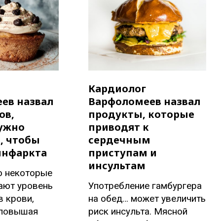
Кардиолог
ев назвал
Варфоломеев назвал
ов,
продукты, которые
ужно
приводят к
, чтобы
сердечным
инфаркта
приступам и
инсультам
о некоторые
ют уровень
Употребление гамбургера
в крови,
на обед… может увеличить
 повышая
риск инсульта. Мясной