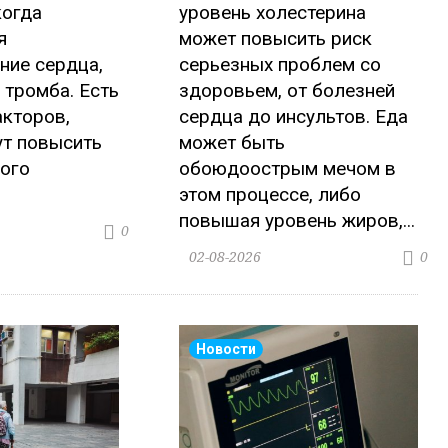
когда
уровень холестерина
я
может повысить риск
ние сердца,
серьезных проблем со
 тромба. Есть
здоровьем, от болезней
акторов,
сердца до инсультов. Еда
ут повысить
может быть
ого
обоюдоострым мечом в
этом процессе, либо
повышая уровень жиров,...
0
02-08-2026
0
Новости