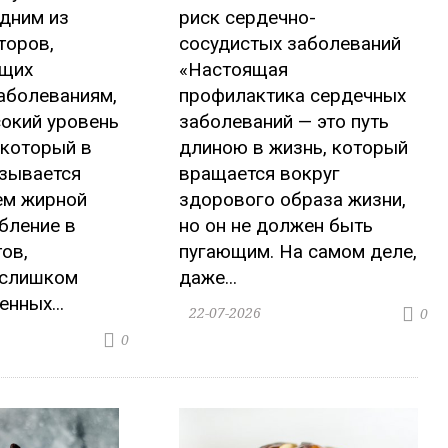
дним из
риск сердечно-
торов,
сосудистых заболеваний
ющих
«Настоящая
аболеваниям,
профилактика сердечных
окий уровень
заболеваний — это путь
 который в
длиною в жизнь, который
зывается
вращается вокруг
ем жирной
здорового образа жизни,
бление в
но он не должен быть
ов,
пугающим. На самом деле,
 слишком
даже...
нных...
22-07-2026
0
0