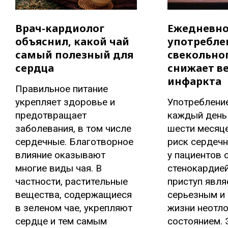
Врач-кардиолог
Ежедневн
объяснил, какой чай
употребле
самый полезный для
свекольног
сердца
снижает в
инфаркта
Правильное питание
укрепляет здоровье и
Употреблени
предотвращает
каждый день 
заболевания, в том числе
шести месяц
сердечные. Благотворное
риск сердечн
влияние оказывают
у пациентов 
многие виды чая. В
стенокардие
частности, растительные
приступ явля
вещества, содержащиеся
серьезным и
в зеленом чае, укрепляют
жизни неотл
сердце и тем самым
состоянием. 