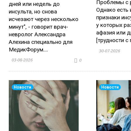
Проблемы с 
дней или недель до
Однако есть 
инсульта, но снова
признаки инс
исчезают через несколько
у которых ра
минут", - говорит врач-
афазия или 
невролог Александра
[трудности с 
Алехина специально для
МедикФорум....
30-07-2026
03-08-2026
0
Новости
Новости