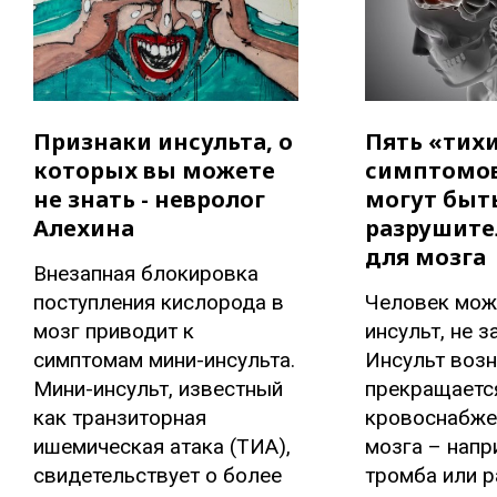
Признаки инсульта, о
Пять «тих
которых вы можете
симптомов
не знать - невролог
могут быт
Алехина
разрушит
для мозга
Внезапная блокировка
поступления кислорода в
Человек мож
мозг приводит к
инсульт, не з
симптомам мини-инсульта.
Инсульт возн
Мини-инсульт, известный
прекращаетс
как транзиторная
кровоснабже
ишемическая атака (ТИА),
мозга – напр
свидетельствует о более
тромба или 