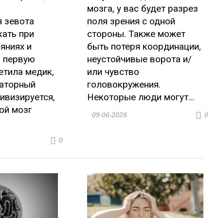
мозга, у вас будет разрез
 зевота
поля зрения с одной
кать при
стороны. Также может
яниях и
быть потеря координации,
В первую
неустойчивые ворота и/
етила медик,
или чувство
саторный
головокружения.
ивизируется,
Некоторые люди могут...
ой мозг
09-06-2026
0
0