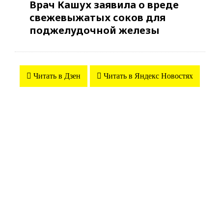
Врач Кашух заявила о вреде
свежевыжатых соков для
поджелудочной железы
Читать в Дзен
Читать в Яндекс Новостях