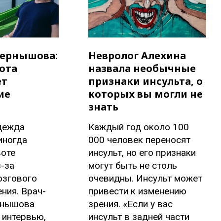
Чернышова:
Невролог Алехина
ота
назвала необычные
ет
признаки инсульта, о
ие
которых вы могли не
знать
дежда
Каждый год около 100
иногда
000 человек переносят
воте
инсульт, но его признаки
-за
могут быть не столь
озгового
очевидны. Инсульт может
ния. Врач-
привести к изменению
рнышова
зрения. «Если у вас
 интервью,
инсульт в задней части