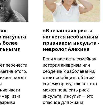
их»
«Внезапная» рвота
 инсульта
является необычным
ь более
признаком инсульта -
ельными
невролог Алехина
Если у вас есть семейная
ет перенести
история аневризм или
аметив этого.
сердечных заболеваний,
икает, когда
стоит сообщить об этом
я
своему врачу, так как это
ние части
может повысить риск
имер, из-а
инсульта. Инсульт — это
разрыва
опасное для жизни