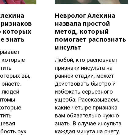
Алехина
Невролог Алехина
признаков
назвала простой
о которых
метод, который
е знать
помогает распознать
инсульт
крывает
а которые
Любой, кто распознает
тить
признаки инсульта на
которых вы,
ранней стадии, может
 знаете.
действовать быстро и
 людей
избежать серьезного
птомы
ущерба. Рассказываем,
 которые
какие четыре признака
тить
вам обязательно нужно
цевая
знать. В случае инсульта
бость рук
каждая минута на счету.