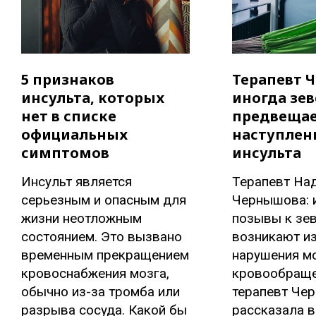
5 признаков
Терапевт 
инсульта, которых
иногда зев
нет в списке
предвеща
официальных
наступлен
симптомов
инсульта
Инсульт является
Терапевт На
серьезным и опасным для
Чернышова: 
жизни неотложным
позывы к зе
состоянием. Это вызвано
возникают из
временным прекращением
нарушения м
кровоснабжения мозга,
кровообраще
обычно из-за тромба или
терапевт Че
разрыва сосуда. Какой бы
рассказала в