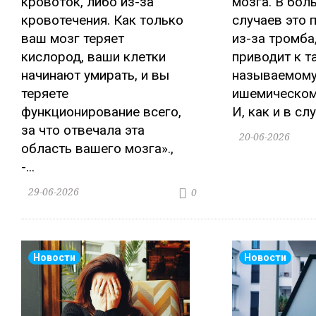
кровоток, либо из-за
мозга. В бол
кровотечения. Как только
случаев это 
ваш мозг теряет
из-за тромба,
кислород, ваши клетки
приводит к т
начинают умирать, и вы
называемом
теряете
ишемическому
функционирование всего,
И, как и в сл
за что отвечала эта
20-06-2026
область вашего мозга».,
-...
29-06-2026
0
Новости
Новости