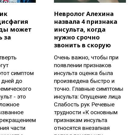
ик
Невролог Алехина
дисфагия
назвала 4 признака
еды может
инсульта, когда
 за
нужно срочно
звонить в скорую
тверть
Очень важно, чтобы при
гут
появлении признаков
этот симптом
инсульта оценка была
 дней до
произведена быстро и
шемического
точно. Главные симптомы
ульт - это
инсульта: Опущение лица
тложное
Слабость рук Речевые
ызванное
трудности «К основным
рекращением
признакам инсульта
ния части
относятся внезапная