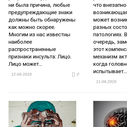
ни была причина, любые
что внезапно
предупреждающие знаки
возникающая
должны быть обнаружены
может возни
как можно скорее.
разных состо
Многим из нас известны
патологиях. 
наиболее
очередь, зам
распространенные
этот компен
признаки инсульта: Лицо.
механизм акт
Лицо может...
когда головн
испытывает...
12-06-2026
0
11-06-2026