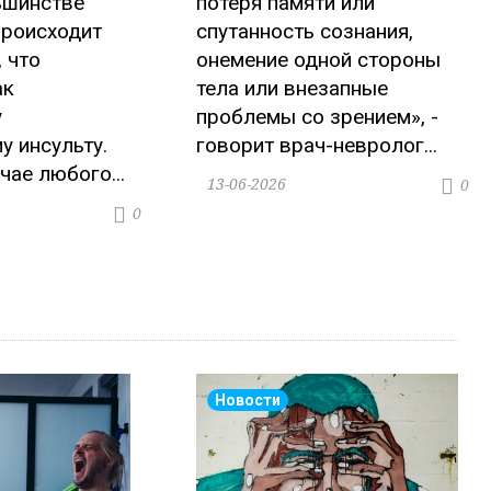
ьшинстве
потеря памяти или
происходит
спутанность сознания,
 что
онемение одной стороны
ак
тела или внезапные
у
проблемы со зрением», -
 инсульту.
говорит врач-невролог...
учае любого...
13-06-2026
0
0
Новости