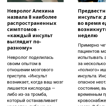
Невролог Алехина
Предвестн
назвала 8 наиболее
инсульта: 
распространенных
во время 
симптомов -
возникнуть
«каждый инсульт
неделю
выглядит по-
Примерно че
разному»
пациентов мо
Невролог поделилась
испытывать 
своим опытом в
за несколько
отношении мозгового
«полного» и
приступа. «Инсульт
инсульта. Инс
возникает, когда ваш мозг
опасное нео
лишается кислорода —
состояние, в
либо из-за тромба,
временным п
который останавливает
кровоснабже