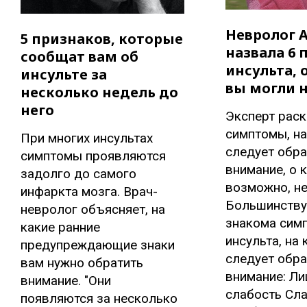
Невролог 
5 признаков, которые
назвала 6 
сообщат вам об
инсульта, 
инсульте за
вы могли н
несколько недель до
него
Эксперт рас
симптомы, н
При многих инсультах
следует обра
симптомы проявляются
внимание, о 
задолго до самого
возможно, не
инфаркта мозга. Врач-
Большинству
невролог объясняет, на
знакома сим
какие ранние
инсульта, на
предупреждающие знаки
следует обра
вам нужно обратить
внимание: Ли
внимание. "Они
слабость Сла
появляются за несколько