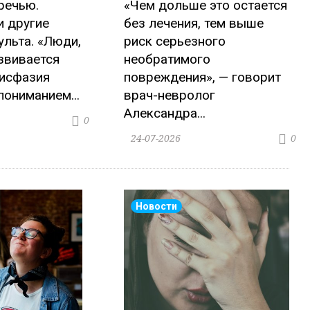
речью.
«Чем дольше это остается
и другие
без лечения, тем выше
ульта. «Люди,
риск серьезного
звивается
необратимого
дисфазия
повреждения», — говорит
пониманием...
врач-невролог
Александра...
0
24-07-2026
0
Новости